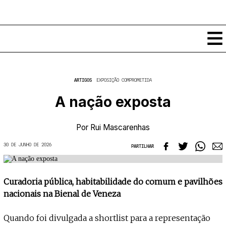
Conteúdos
ARTIGOS
EXPOSIÇÃO COMPROMETIDA
Notícias
A nação exposta
Classificados
Ver todos
Agenda
Por
Rui Mascarenhas
Enviar
Espetáculos
30 DE JUNHO DE 2026
Crítica
PARTILHAR
Exposições
Eventos
COFFEELABS
Por Localidade
Curadoria pública, habitabilidade do comum e pavilhões
Workshops
Recursos
Locais
nacionais na Bienal de Veneza
Cursos Curtos
Mapa
Links úteis
Formadores
Sobre
Submeter Eventos
Quando foi divulgada a shortlist para a representação
Publicações