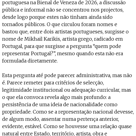
Projecto e Equipa
portuguesa na Bienal de Veneza de 2026, a discussão
Apoiar
 — apoia o Coffeepaste e ajuda-nos a chegar mais longe.
Mantém viva a cultura independente — 
Estatuto Editorial
pública e informal não se concentrou nos projectos,
Ficha Técnica
desde logo porque estes não tinham ainda sido
Política de privacidade
tornados públicos. O que circulou foram nomes e
Contactar
bastou que, entre dois artistas portugueses, surgisse o
Política de privacidade - App
nome de Mikhail Karikis, artista grego, radicado em
Coffeelabs Cursos curtos
Portugal, para que surgisse a pergunta “quem pode
representar Portugal?”, mesmo quando esta não era
formulada diretamente.
Esta pergunta até pode parecer administrativa, mas não
é. Parece remeter para critérios de selecção,
legitimidade institucional ou adequação curricular, mas
o que ela convoca revela algo mais profundo: a
persistência de uma ideia de nacionalidade como
propriedade. Como se a representação nacional devesse,
de algum modo, assentar numa pertença anterior,
evidente, estável. Como se houvesse uma relação quase
natural entre Estado, território, artista, obra e