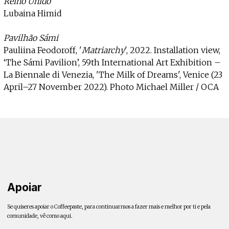
Reino Unído
Lubaina Himid
Pavilhão Sámi
Pauliina Feodoroff, '
Matriarchy
', 2022. Installation view,
‘The Sámi Pavilion’, 59th International Art Exhibition –
La Biennale di Venezia, 'The Milk of Dreams', Venice (23
April–27 November 2022). Photo Michael Miller / OCA
Apoiar
Se quiseres apoiar o Coffeepaste, para continuarmos a fazer mais e melhor por ti e pela
comunidade, vê como aqui.