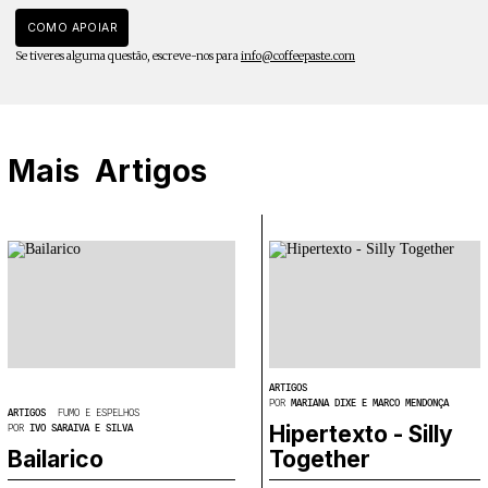
COMO APOIAR
Se tiveres alguma questão, escreve-nos para
info@coffeepaste.com
Mais
Artigos
ARTIGOS
POR
MARIANA DIXE E MARCO MENDONÇA
ARTIGOS
FUMO E ESPELHOS
Hipertexto - Silly
POR
IVO SARAIVA E SILVA
Bailarico
Together