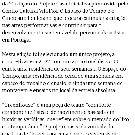
Projecto e Equipa
da 5ª edição do Projeto Casa, iniciativa promovida pelo
Apoiar
ente — apoia o Coffeepaste e ajuda-nos a chegar mais longe.
Mantém viva a cultura independent
Estatuto Editorial
Centro Cultural Vila Flor, O Espaço do Tempo e o
Ficha Técnica
Cineteatro Louletano, que procura estimular a criação
Política de privacidade
nas artes performativas e contribuir para o
Contactar
desenvolvimento sustentável do percurso de artistas
Política de privacidade - App
em Portugal.
Coffeelabs Cursos curtos
Nesta edição foi selecionado um único projeto, a
concretizar em 2027, com um apoio total de 25.000
euros, uma residência de sete semanas n'O Espaço do
Tempo, uma residência de cerca de uma semana em
espaço de trabalho e ensaio, e ainda uma semana de
montagem e ensaios no local da estreia absoluta.
"Greenhouse" é uma peça de teatro "com forte
componente física e de movimento, baseada em
histórias verídicas, que reflete sobre o mercado do lixo
contemporâneo". O projeto nasce da vontade da
criadora de "trazer para cena o que os sistemas de