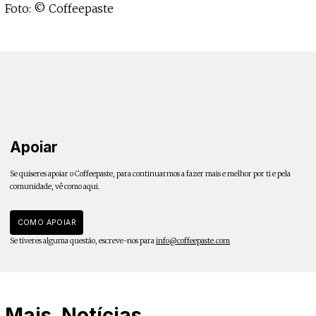
Foto: © Coffeepaste
Apoiar
Se quiseres apoiar o Coffeepaste, para continuarmos a fazer mais e melhor por ti e pela
comunidade, vê como aqui.
COMO APOIAR
Se tiveres alguma questão, escreve-nos para
info@coffeepaste.com
Mais
Notícias