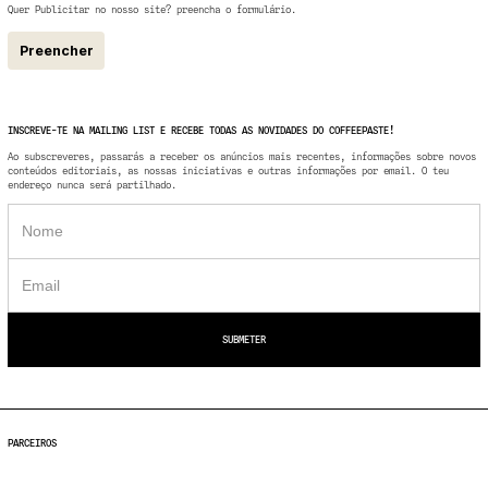
Quer Publicitar no nosso site? preencha o formulário.
Preencher
INSCREVE-TE NA MAILING LIST E RECEBE TODAS AS NOVIDADES DO COFFEEPASTE!
Ao subscreveres, passarás a receber os anúncios mais recentes, informações sobre novos
conteúdos editoriais, as nossas iniciativas e outras informações por email. O teu
endereço nunca será partilhado.
PARCEIROS