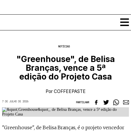
Conteúdos
NOTÍCIAS
Notícias
"Greenhouse", de Belisa
Classificados
Branças, vence a 5ª
Ver todos
Agenda
edição do Projeto Casa
Enviar
Espetáculos
Crítica
Exposições
Por
COFFEEPASTE
Eventos
COFFEELABS
7 DE JULHO DE 2026
PARTILHAR
Por Localidade
Workshops
Recursos
Locais
Cursos Curtos
Mapa
Links úteis
Formadores
Sobre
Submeter Eventos
Publicações
"Greenhouse", de Belisa Branças, é o projeto vencedor