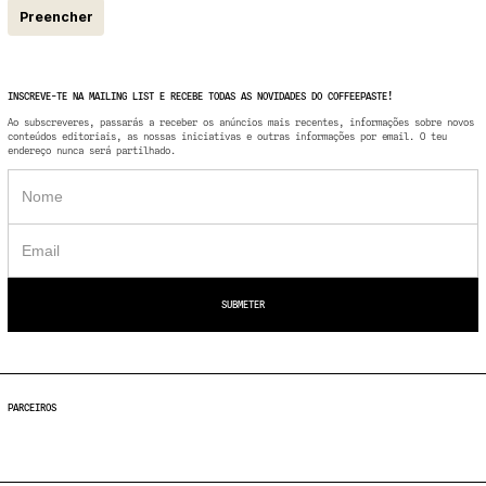
Preencher
INSCREVE-TE NA MAILING LIST E RECEBE TODAS AS NOVIDADES DO COFFEEPASTE!
Ao subscreveres, passarás a receber os anúncios mais recentes, informações sobre novos
conteúdos editoriais, as nossas iniciativas e outras informações por email. O teu
endereço nunca será partilhado.
PARCEIROS