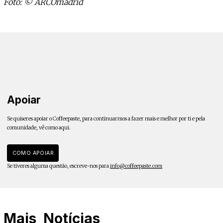
Foto: © ARCOmadrid
Apoiar
Se quiseres apoiar o Coffeepaste, para continuarmos a fazer mais e melhor por ti e pela
comunidade, vê como aqui.
COMO APOIAR
Se tiveres alguma questão, escreve-nos para
info@coffeepaste.com
Mais
Notícias