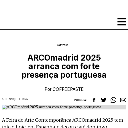
Conteúdos
NOTÍCIAS
Notícias
ARCOmadrid 2025
Classificados
arranca com forte
Ver todos
Agenda
presença portuguesa
Enviar
Espetáculos
Crítica
Exposições
Por
COFFEEPASTE
Eventos
COFFEELABS
5 DE MARÇO DE 2025
PARTILHAR
Por Localidade
Workshops
Recursos
Locais
Cursos Curtos
Mapa
Links úteis
Formadores
Sobre
A Feira de Arte Contemporânea ARCOmadrid 2025 tem
Submeter Eventos
Publicações
início hoje, em Espanha, e decorre até domingo,