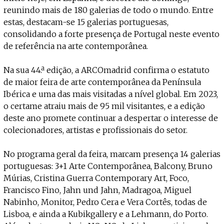
Projecto e Equipa
Apoiar
reunindo mais de 180 galerias de todo o mundo. Entre
dente — apoia o Coffeepaste e ajuda-nos a chegar mais longe.
Mantém viva a cultura independen
Estatuto Editorial
estas, destacam-se 15 galerias portuguesas,
Ficha Técnica
consolidando a forte presença de Portugal neste evento
Política de privacidade
de referência na arte contemporânea.
Contactar
Política de privacidade - App
Na sua 44.ª edição, a ARCOmadrid confirma o estatuto
Coffeelabs Cursos curtos
de maior feira de arte contemporânea da Península
Ibérica e uma das mais visitadas a nível global. Em 2023,
o certame atraiu mais de 95 mil visitantes, e a edição
deste ano promete continuar a despertar o interesse de
colecionadores, artistas e profissionais do setor.
No programa geral da feira, marcam presença 14 galerias
portuguesas: 3+1 Arte Contemporânea, Balcony, Bruno
Múrias, Cristina Guerra Contemporary Art, Foco,
Francisco Fino, Jahn und Jahn, Madragoa, Miguel
Nabinho, Monitor, Pedro Cera e Vera Cortês, todas de
Lisboa, e ainda a Kubikgallery e a Lehmann, do Porto.