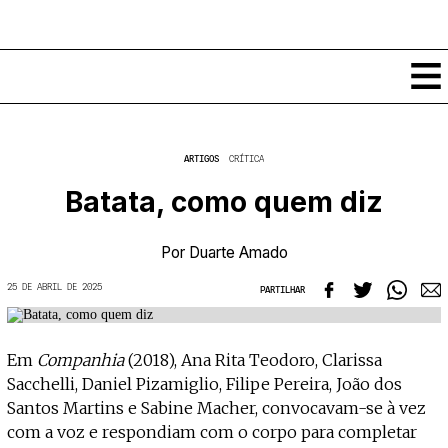
Conteúdos
ARTIGOS
CRÍTICA
Notícias
Batata, como quem diz
Classificados
Ver todos
Agenda
Por
Duarte Amado
Enviar
Espetáculos
25 DE ABRIL DE 2025
Crítica
PARTILHAR
Exposições
Eventos
COFFEELABS
Por Localidade
Em
Companhia
(2018), Ana Rita Teodoro, Clarissa
Workshops
Recursos
Locais
Sacchelli, Daniel Pizamiglio, Filipe Pereira, João dos
Cursos Curtos
Mapa
Links úteis
Santos Martins e Sabine Macher, convocavam-se à vez
Formadores
Sobre
Submeter Eventos
com a voz e respondiam com o corpo para completar
Publicações