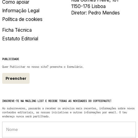
Como apoiar
1150-176 Lisboa
Informação Legal
Diretor: Pedro Mendes
Política de cookies
Ficha Técnica
Estatuto Editorial
PUBLICIDADE
Quer Publicitar no nosso site? preencha o formulário.
Preencher
INSCREVE-TE NA MAILING LIST E RECEBE TODAS AS NOVIDADES DO COFFEEPASTE!
Ao subscreveres, passarás a receber os anúncios mais recentes, informações sobre novos
conteúdos editoriais, as nossas iniciativas e outras informações por email. O teu
endereço nunca será partilhado.