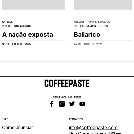
ARTIGOS
ARTIGOS
FUMO E ESPELHOS
POR
RUI MASCARENHAS
POR
IVO SARAIVA E SILVA
A nação exposta
Bailarico
30 DE JUNHO DE 2026
24 DE JUNHO DE 2026
SEGUE-NOS NAS REDES
INFO
CONTACTOS
Como anunciar
info@coffeepaste.com
Rua Gomes Freire, 161 —