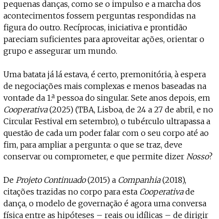
Projecto e Equipa
pequenas danças, como se o impulso e a marcha dos
Apoiar
ente — apoia o Coffeepaste e ajuda-nos a chegar mais longe.
Mantém viva a cultura independent
Estatuto Editorial
acontecimentos fossem perguntas respondidas na
Ficha Técnica
figura do outro. Recíprocas, iniciativa e prontidão
Política de privacidade
pareciam suficientes para aproveitar ações, orientar o
Contactar
grupo e assegurar um mundo.
Política de privacidade - App
Coffeelabs Cursos curtos
Uma batata já lá estava, é certo, premonitória, à espera
de negociações mais complexas e menos baseadas na
vontade da 1.ª pessoa do singular. Sete anos depois, em
Cooperativa
(2025) (TBA, Lisboa, de 24 a 27 de abril, e no
Circular Festival em setembro), o tubérculo ultrapassa a
questão de cada um poder falar com o seu corpo até ao
fim, para ampliar a pergunta: o que se traz, deve
conservar ou comprometer, e que permite dizer
Nosso
?
De
Projeto Continuado
(2015) a
Companhia
(2018),
citações trazidas no corpo para esta
Cooperativa
de
dança,
o modelo de governação é agora uma conversa
física entre as hipóteses – reais ou idílicas – de dirigir