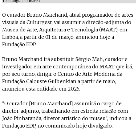
Projecto e Equipa
Apoiar
ente — apoia o Coffeepaste e ajuda-nos a chegar mais longe.
Mantém viva a cultura independent
Estatuto Editorial
O curador Bruno Marchand, atual programador de artes
Ficha Técnica
visuais da Culturgest, vai assumir a direção-adjunta do
Política de privacidade
Museu de Arte, Arquitetura e Tecnologia (MAAT), em
Contactar
Lisboa, a partir de 01 de março, anunciou hoje a
Política de privacidade - App
Fundação EDP.
Coffeelabs Cursos curtos
Bruno Marchand irá substituir Sérgio Mah, curador e
investigador em arte contemporânea do MAAT que irá,
por seu turno, dirigir o Centro de Arte Moderna da
Fundação Calouste Gulbenkian a partir de maio,
anunciou esta entidade em 2025.
"O curador [Bruno Marchand] assumirá o cargo de
diretor-adjunto, trabalhando em estreita relação com
João Pinharanda, diretor artístico do museu", indicou a
Fundação EDP, no comunicado hoje divulgado.