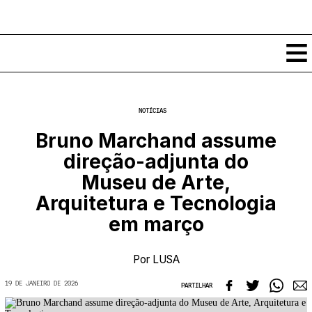
Conteúdos
NOTÍCIAS
Notícias
Bruno Marchand assume
Classificados
direção-adjunta do
Ver todos
Agenda
Museu de Arte,
Enviar
Espetáculos
Arquitetura e Tecnologia
Crítica
Exposições
em março
Eventos
COFFEELABS
Por Localidade
Workshops
Por
LUSA
Recursos
Locais
Cursos Curtos
Mapa
Links úteis
19 DE JANEIRO DE 2026
Formadores
PARTILHAR
Sobre
Submeter Eventos
Publicações