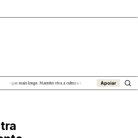
Apoiar
 chegar mais longe.
Mantém viva a cultura independente — apoia o Coffeepaste 
- App
apa
Coffeelabs Cursos curtos
SUBMETER EVENTOS
tra