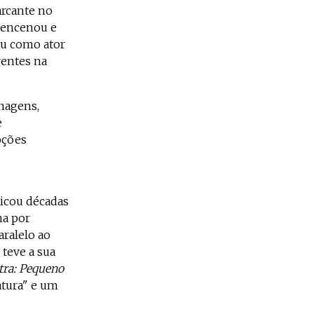
arcante no
a encenou e
ou como ator
rentes na
nagens,
e
oções
dicou décadas
na por
aralelo ao
 teve a sua
tra: Pequeno
tura" e um