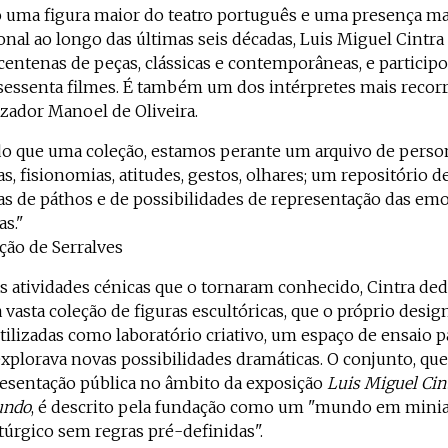
 uma figura maior do teatro português e uma presença m
nal ao longo das últimas seis décadas, Luis Miguel Cintr
centenas de peças, clássicas e contemporâneas, e particip
sessenta filmes. É também um dos intérpretes mais recor
izador Manoel de Oliveira.
do que uma coleção, estamos perante um arquivo de perso
as, fisionomias, atitudes, gestos, olhares; um repositório d
s de páthos e de possibilidades de representação das em
s."
ão de Serralves
s atividades cénicas que o tornaram conhecido, Cintra de
 vasta coleção de figuras escultóricas, que o próprio desig
tilizadas como laboratório criativo, um espaço de ensaio p
xplorava novas possibilidades dramáticas. O conjunto, que
resentação pública no âmbito da exposição
Luis Miguel Cin
undo
, é descrito pela fundação como um "mundo em minia
úrgico sem regras pré-definidas".