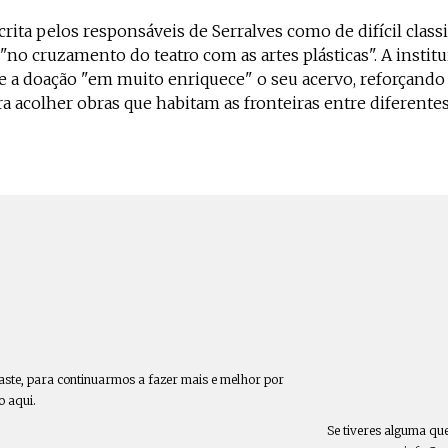
crita pelos responsáveis de Serralves como de difícil classi
"no cruzamento do teatro com as artes plásticas". A institu
e a doação "em muito enriquece" o seu acervo, reforçando
a acolher obras que habitam as fronteiras entre diferente
aste, para continuarmos a fazer mais e melhor por
o aqui.
Se tiveres alguma qu