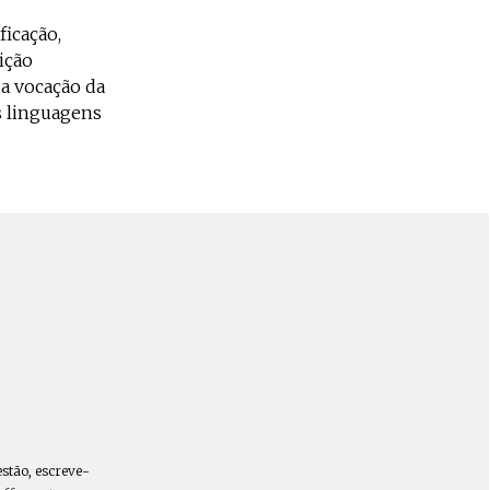
ficação,
ição
 a vocação da
s linguagens
estão, escreve-