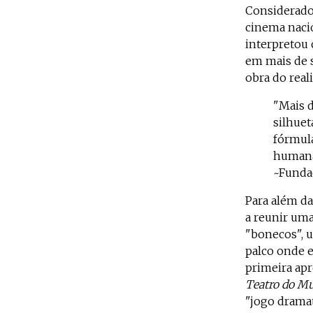
Considerado
cinema nacio
interpretou 
em mais de 
obra do real
"Mais 
silhuet
fórmula
humana
~Fundaç
Para além da
a reunir uma
"bonecos", u
palco onde e
primeira ap
Teatro do M
"jogo dramat