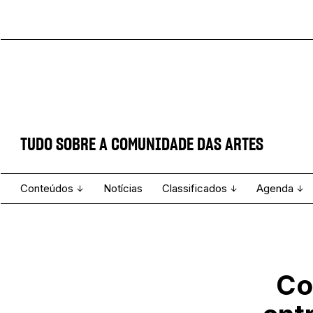
TUDO SOBRE A COMUNIDADE DAS ARTES
Conteúdos
Notícias
Classificados
Agenda
Projecto e Equipa
Estatuto Editorial
Ver todos
Ficha Técnica
Enviar
Espetáculo
Co