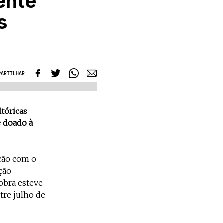
ente
s
PARTILHAR
tóricas
e doado à
ção com o
ção
 obra esteve
tre julho de