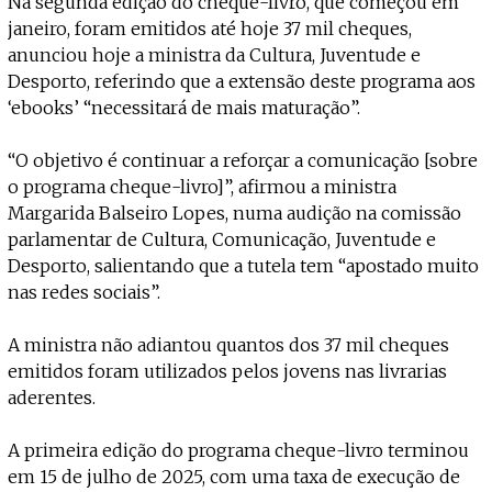
Projecto e Equipa
Na segunda edição do cheque-livro, que começou em
Apoiar
ente — apoia o Coffeepaste e ajuda-nos a chegar mais longe.
Mantém viva a cultura independent
janeiro, foram emitidos até hoje 37 mil cheques,
Estatuto Editorial
anunciou hoje a ministra da Cultura, Juventude e
Ficha Técnica
Desporto, referindo que a extensão deste programa aos
Política de privacidade
‘ebooks’ “necessitará de mais maturação”.
Contactar
Política de privacidade - App
“O objetivo é continuar a reforçar a comunicação [sobre
Coffeelabs Cursos curtos
o programa cheque-livro]”, afirmou a ministra
Margarida Balseiro Lopes, numa audição na comissão
parlamentar de Cultura, Comunicação, Juventude e
Desporto, salientando que a tutela tem “apostado muito
nas redes sociais”.
A ministra não adiantou quantos dos 37 mil cheques
emitidos foram utilizados pelos jovens nas livrarias
aderentes.
A primeira edição do programa cheque-livro terminou
em 15 de julho de 2025, com uma taxa de execução de