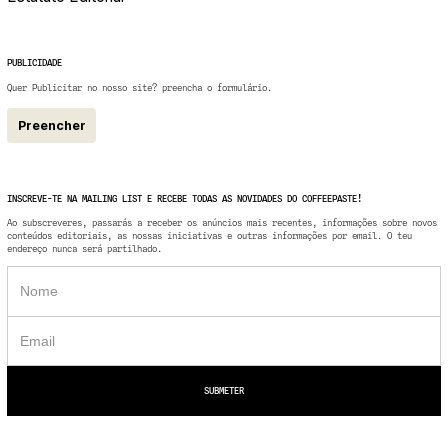
PUBLICIDADE
Quer Publicitar no nosso site? preencha o formulário.
Preencher
INSCREVE-TE NA MAILING LIST E RECEBE TODAS AS NOVIDADES DO COFFEEPASTE!
Ao subscreveres, passarás a receber os anúncios mais recentes, informações sobre novos
conteúdos editoriais, as nossas iniciativas e outras informações por email. O teu
endereço nunca será partilhado.