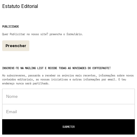
Estatuto Editorial
PUBLICIDADE
Quer Publicitar no nosso site? preencha o formulário.
Preencher
INSCREVE-TE NA MAILING LIST E RECEBE TODAS AS NOVIDADES DO COFFEEPASTE!
Ao subscreveres, passarás a receber os anúncios mais recentes, informações sobre novos
conteúdos editoriais, as nossas iniciativas e outras informações por email. O teu
endereço nunca será partilhado.