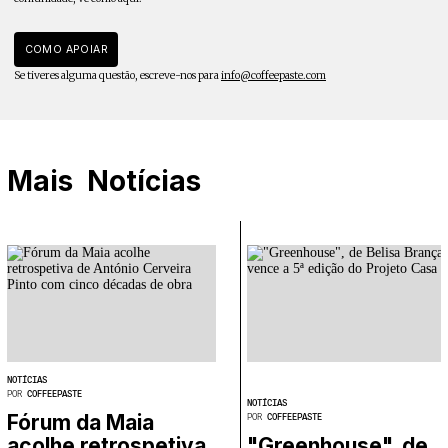
COMO APOIAR
Se tiveres alguma questão, escreve-nos para
info@coffeepaste.com
Mais
Notícias
NOTÍCIAS
POR
COFFEEPASTE
NOTÍCIAS
Fórum da Maia
POR
COFFEEPASTE
acolhe retrospetiva
"Greenhouse", de