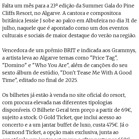
Projecto e Equipa
Falta um mês para a 23ª edição da Summer Gala do Pine
Apoiar
dente — apoia o Coffeepaste e ajuda-nos a chegar mais longe.
Mantém viva a cultura independen
Estatuto Editorial
Cliffs Resort, no Algarve. A cantora e compositora
Ficha Técnica
britânica Jessie J sobe ao palco em Albufeira no dia 31 de
Política de privacidade
julho, naquele que é apontado como um dos eventos
Contactar
culturais e sociais de maior destaque do verão na região.
Política de privacidade - App
Coffeelabs Cursos curtos
Vencedora de um prémio BRIT e indicada aos Grammys,
a artista leva ao Algarve temas como "Price Tag",
"Domino" e "Who You Are", além de canções do seu
sexto álbum de estúdio, "Don't Tease Me With A Good
Time", editado no final de 2025.
Os bilhetes já estão à venda no site oficial do resort,
com procura elevada nas diferentes tipologias
disponíveis. O Bilhete Geral tem preço a partir de 69€,
sujeito a stock. O Gold Ticket, que inclui acesso ao
concerto e a um jantar buffet de luxo, custa 475€. Já o
Diamond Ticket, a opção mais exclusiva, junta ao