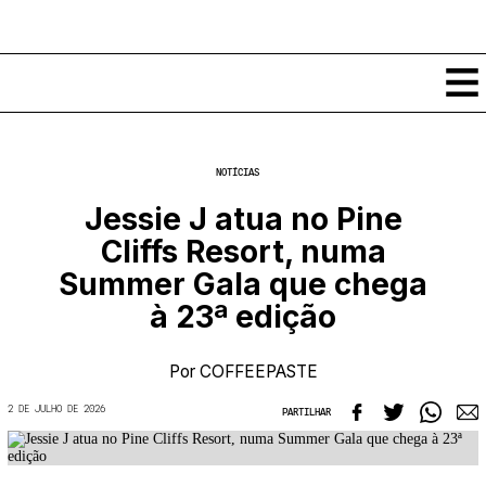
Conteúdos
NOTÍCIAS
Notícias
Jessie J atua no Pine
Classificados
Cliffs Resort, numa
Ver todos
Agenda
Summer Gala que chega
Enviar
Espetáculos
à 23ª edição
Crítica
Exposições
Eventos
COFFEELABS
Por
COFFEEPASTE
Por Localidade
Workshops
Recursos
Locais
2 DE JULHO DE 2026
PARTILHAR
Cursos Curtos
Mapa
Links úteis
Formadores
Sobre
Submeter Eventos
Publicações