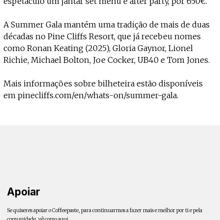
espetáculo um jantar set menu e after party, por 650€.
A Summer Gala mantém uma tradição de mais de duas
décadas no Pine Cliffs Resort, que já recebeu nomes
como Ronan Keating (2025), Gloria Gaynor, Lionel
Richie, Michael Bolton, Joe Cocker, UB40 e Tom Jones.
Mais informações sobre bilheteira estão disponíveis
em pinecliffs.com/en/whats-on/summer-gala.
Apoiar
Se quiseres apoiar o Coffeepaste, para continuarmos a fazer mais e melhor por ti e pela
comunidade, vê como aqui.