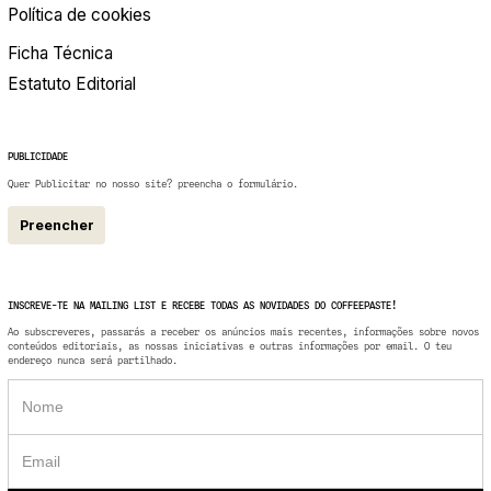
Política de cookies
Ficha Técnica
Estatuto Editorial
PUBLICIDADE
Quer Publicitar no nosso site? preencha o formulário.
Preencher
INSCREVE-TE NA MAILING LIST E RECEBE TODAS AS NOVIDADES DO COFFEEPASTE!
Ao subscreveres, passarás a receber os anúncios mais recentes, informações sobre novos
conteúdos editoriais, as nossas iniciativas e outras informações por email. O teu
endereço nunca será partilhado.