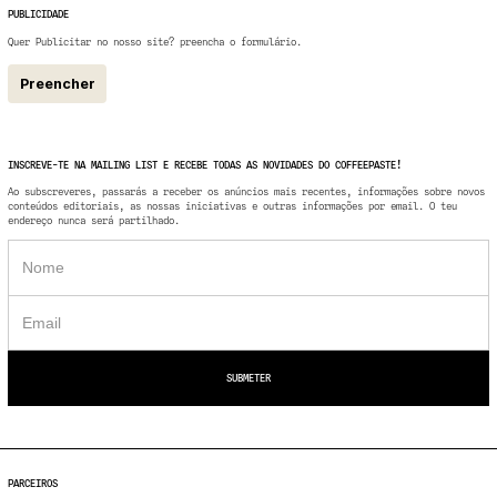
PUBLICIDADE
Quer Publicitar no nosso site? preencha o formulário.
Preencher
INSCREVE-TE NA MAILING LIST E RECEBE TODAS AS NOVIDADES DO COFFEEPASTE!
Ao subscreveres, passarás a receber os anúncios mais recentes, informações sobre novos
conteúdos editoriais, as nossas iniciativas e outras informações por email. O teu
endereço nunca será partilhado.
PARCEIROS