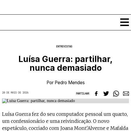
Conteúdos
ENTREVISTAS
Notícias
Luísa Guerra: partilhar,
Classificados
nunca demasiado
Ver todos
Agenda
Enviar
Espetáculos
Por
Pedro Mendes
Crítica
Exposições
28 DE MAIO DE 2026
PARTILHAR
Eventos
COFFEELABS
Por Localidade
Workshops
Recursos
Locais
Luísa Guerra fez do seu computador pessoal um quarto,
Cursos Curtos
Mapa
Links úteis
um confessionário e uma reivindicação. O novo
Formadores
Sobre
Submeter Eventos
Publicações
espetáculo, cocriado com Joana Mont'Alverne e Mafalda