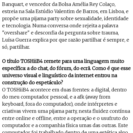
Projecto e Equipa
Banquart, e vencedor da Bolsa Amélia Rey Colaço,
Apoiar
nte — apoia o Coffeepaste e ajuda-nos a chegar mais longe.
Mantém viva a cultura independente
Estatuto Editorial
estreia na Sala Estúdio Valentim de Barros, em Lisboa, e
Ficha Técnica
propõe uma pijama party sobre sexualidade, identidade
Política de privacidade
e tecnologia. Numa conversa onde rejeita a palavra
Contactar
"overshare" e desconfia da pergunta sobre trauma,
Política de privacidade - App
Luísa Guerra explica por que razão partilhar é sempre, e
Coffeelabs Cursos curtos
só, partilhar.
O título TOSHiiB4 remete para uma linguagem muito
específica: a do chat, do fórum, do ecrã. Como é que esse
universo visual e linguístico da internet entrou na
construção do espetáculo?
O TOSHiiB4 acontece em duas frentes: a digital, dentro
do meu computador pessoal, e a afk (away from
keyboard, fora do computador), onde intérpretes e
criativas vivem uma pijama party, nesta fluidez contínua
entre online e offline, entre a operação e o usufruto do
computador e a companhia física umas das outras. Este
computador foi trabalhado dentro de uma estética algo