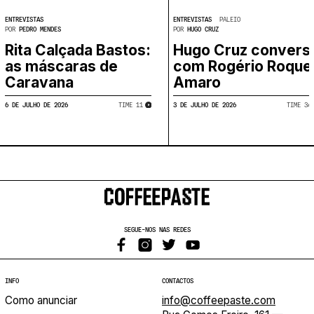
ENTREVISTAS
ENTREVISTAS
PALEIO
POR
PEDRO MENDES
POR
HUGO CRUZ
Rita Calçada Bastos:
Hugo Cruz convers
as máscaras de
com Rogério Roque
Caravana
Amaro
6 DE JULHO DE 2026
3 DE JULHO DE 2026
TIME
​
11
TIME
​
34
SEGUE-NOS NAS REDES
INFO
CONTACTOS
Como anunciar
info@coffeepaste.com