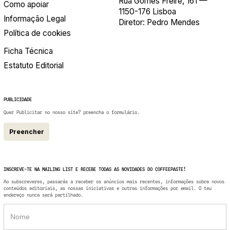
Rua Gomes Freire, 161 —
Como apoiar
1150-176 Lisboa
Informação Legal
Diretor: Pedro Mendes
Política de cookies
Ficha Técnica
Estatuto Editorial
PUBLICIDADE
Quer Publicitar no nosso site? preencha o formulário.
Preencher
INSCREVE-TE NA MAILING LIST E RECEBE TODAS AS NOVIDADES DO COFFEEPASTE!
Ao subscreveres, passarás a receber os anúncios mais recentes, informações sobre novos
conteúdos editoriais, as nossas iniciativas e outras informações por email. O teu
endereço nunca será partilhado.