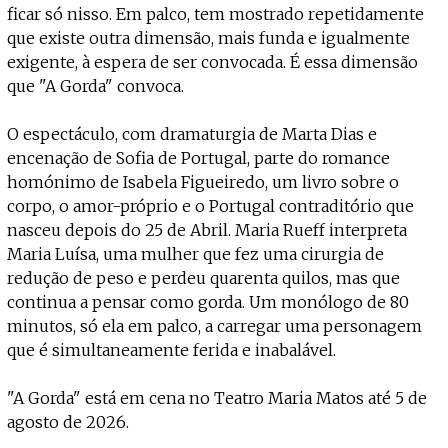
Projecto e Equipa
ficar só nisso. Em palco, tem mostrado repetidamente
Apoiar
Mantém viva a cultura independente — apoia o Coffeepaste e aj
Estatuto Editorial
que existe outra dimensão, mais funda e igualmente
Ficha Técnica
exigente, à espera de ser convocada. É essa dimensão
Política de privacidade
que "A Gorda" convoca.
Contactar
Política de privacidade - App
O espectáculo, com dramaturgia de Marta Dias e
Coffeelabs Cursos curtos
encenação de Sofia de Portugal, parte do romance
homónimo de Isabela Figueiredo, um livro sobre o
corpo, o amor-próprio e o Portugal contraditório que
nasceu depois do 25 de Abril. Maria Rueff interpreta
Maria Luísa, uma mulher que fez uma cirurgia de
redução de peso e perdeu quarenta quilos, mas que
continua a pensar como gorda. Um monólogo de 80
minutos, só ela em palco, a carregar uma personagem
que é simultaneamente ferida e inabalável.
"A Gorda" está em cena no Teatro Maria Matos até 5 de
agosto de 2026.