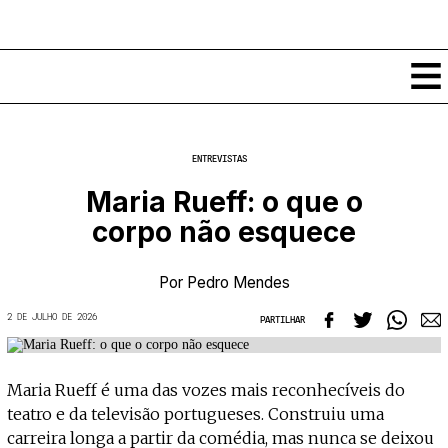
Conteúdos
ENTREVISTAS
Notícias
Maria Rueff: o que o
Classificados
corpo não esquece
Ver todos
Agenda
Enviar
Espetáculos
Por
Pedro Mendes
Crítica
Exposições
2 DE JULHO DE 2026
PARTILHAR
Eventos
COFFEELABS
Por Localidade
Workshops
Recursos
Locais
Maria Rueff é uma das vozes mais reconhecíveis do
Cursos Curtos
Mapa
Links úteis
teatro e da televisão portugueses. Construiu uma
Formadores
Sobre
Submeter Eventos
Publicações
carreira longa a partir da comédia, mas nunca se deixou