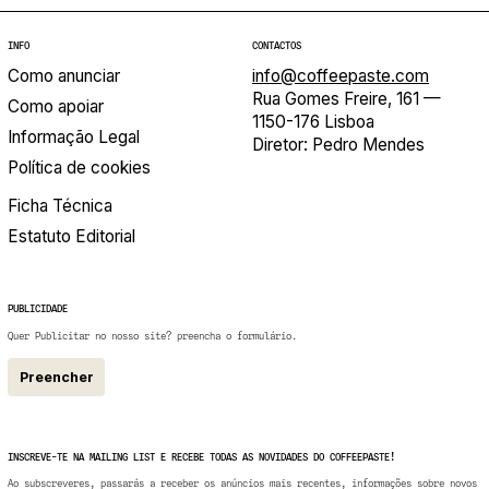
INFO
CONTACTOS
Como anunciar
info@coffeepaste.com
Rua Gomes Freire, 161 —
Como apoiar
1150-176 Lisboa
Informação Legal
Diretor: Pedro Mendes
Política de cookies
Ficha Técnica
Estatuto Editorial
PUBLICIDADE
Quer Publicitar no nosso site? preencha o formulário.
Preencher
INSCREVE-TE NA MAILING LIST E RECEBE TODAS AS NOVIDADES DO COFFEEPASTE!
Ao subscreveres, passarás a receber os anúncios mais recentes, informações sobre novos