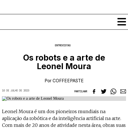
Conteúdos
ENTREVISTAS
Notícias
Os robots e a arte de
Classificados
Leonel Moura
Ver todos
Agenda
Enviar
Espetáculos
Por
COFFEEPASTE
Crítica
Exposições
10 DE JULHO DE 2023
PARTILHAR
Eventos
COFFEELABS
Por Localidade
Workshops
Recursos
Locais
Leonel Moura é um dos pioneiros mundiais na
Cursos Curtos
Mapa
Links úteis
aplicação da robótica e da inteligência artificial na arte.
Formadores
Sobre
Submeter Eventos
Publicações
Com mais de 20 anos de atividade nesta área, obras suas