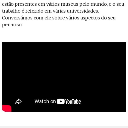
Projecto e Equipa
estão presentes em vários museus pelo mundo, e o seu
Apoiar
Mantém viva a cultura independente — apoia o Coffeepaste e ajuda-nos 
Estatuto Editorial
trabalho é referido em várias universidades.
Ficha Técnica
Conversámos com ele sobre vários aspectos do seu
Política de privacidade
percurso.
Contactar
Política de privacidade - App
Coffeelabs Cursos curtos