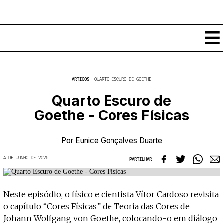
Conteúdos
ARTIGOS
QUARTO ESCURO DE GOETHE
Notícias
Quarto Escuro de
Classificados
Goethe - Cores Físicas
Ver todos
Agenda
Enviar
Espetáculos
Por
Eunice Gonçalves Duarte
Crítica
Exposições
4 DE JUNHO DE 2026
PARTILHAR
Eventos
COFFEELABS
Por Localidade
Workshops
Recursos
Locais
Neste episódio, o físico e cientista Vítor Cardoso revisita
Cursos Curtos
Mapa
Links úteis
o capítulo “Cores Físicas” de Teoria das Cores de
Formadores
Sobre
Submeter Eventos
Publicações
Johann Wolfgang von Goethe, colocando-o em diálogo