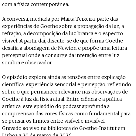
Projecto e Equipa
com a física contemporânea.
Apoiar
Mantém viva a cultura independente — apoia o Coffeepaste e ajuda-nos 
Estatuto Editorial
Ficha Técnica
A conversa, mediada por Marta Teixeira, parte das
Política de privacidade
experiências de Goethe sobre a propagação da luz, a
Contactar
refração, a decomposição da luz branca e o espectro
Política de privacidade - App
visível. A partir daí, discute-se de que forma Goethe
Coffeelabs Cursos curtos
desafia a abordagem de Newton e propõe uma leitura
perceptual onde a cor surge da interação entre luz,
sombra e observador.
O episódio explora ainda as tensões entre explicação
científica, experiência sensorial e percepção, refletindo
sobre o que permanece relevante nas observações de
Goethe à luz da física atual. Entre ciência e a prática
artística, este episódio do podcast aprofunda a
compreensão das cores físicas como fundamental para
se pensar os limites entre visível e invisível.
Gravado ao vivo na biblioteca do Goethe-Institut em
Lisboa a 20 de março de 2026.