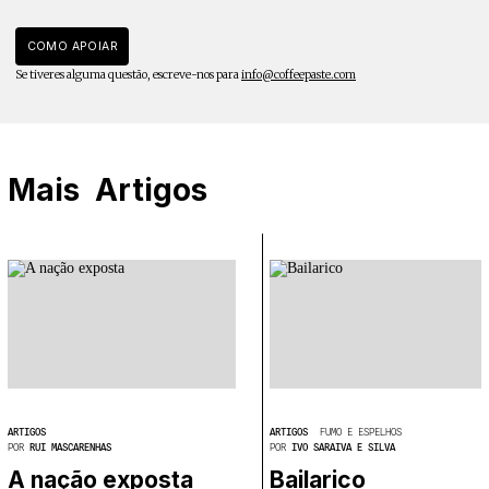
COMO APOIAR
Se tiveres alguma questão, escreve-nos para
info@coffeepaste.com
Mais
Artigos
ARTIGOS
ARTIGOS
FUMO E ESPELHOS
POR
RUI MASCARENHAS
POR
IVO SARAIVA E SILVA
A nação exposta
Bailarico