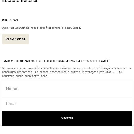
Estatuto Editorial
PUBLICIDADE
Quer Publicitar no nosso site? preencha o formulário.
Preencher
INSCREVE-TE NA MAILING LIST E RECEBE TODAS AS NOVIDADES DO COFFEEPASTE!
Ao subscreveres, passarás a receber os anúncios mais recentes, informações sobre novos
conteúdos editoriais, as nossas iniciativas e outras informações por email. O teu
endereço nunca será partilhado.