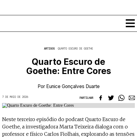
Conteúdos
ARTIGOS
QUARTO ESCURO DE GOETHE
Notícias
Quarto Escuro de
Classificados
Goethe: Entre Cores
Ver todos
Agenda
Enviar
Espetáculos
Por
Eunice Gonçalves Duarte
Crítica
Exposições
7 DE MAIO DE 2026
PARTILHAR
Eventos
COFFEELABS
Por Localidade
Workshops
Recursos
Locais
Neste terceiro episódio do podcast Quarto Escuro de
Cursos Curtos
Mapa
Links úteis
Goethe, a investigadora Marta Teixeira dialoga com o
Formadores
Sobre
Submeter Eventos
Publicações
professor e físico Carlos Fiolhais, explorando as tensões