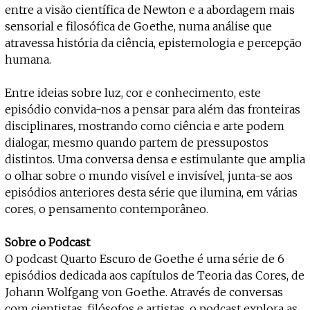
Projecto e Equipa
entre a visão científica de Newton e a abordagem mais
Apoiar
Mantém viva a cultura independente — apoia o Coffeepaste e ajuda-nos a c
Estatuto Editorial
sensorial e filosófica de Goethe, numa análise que
Ficha Técnica
atravessa história da ciência, epistemologia e percepção
Política de privacidade
humana.
Contactar
Política de privacidade - App
Entre ideias sobre luz, cor e conhecimento, este
Coffeelabs Cursos curtos
episódio convida-nos a pensar para além das fronteiras
disciplinares, mostrando como ciência e arte podem
dialogar, mesmo quando partem de pressupostos
distintos. Uma conversa densa e estimulante que amplia
o olhar sobre o mundo visível e invisível, junta-se aos
episódios anteriores desta série que ilumina, em várias
cores, o pensamento contemporâneo.
Sobre o Podcast
O podcast Quarto Escuro de Goethe é uma série de 6
episódios dedicada aos capítulos de Teoria das Cores, de
Johann Wolfgang von Goethe. Através de conversas
com cientistas, filósofos e artistas, o podcast explora as