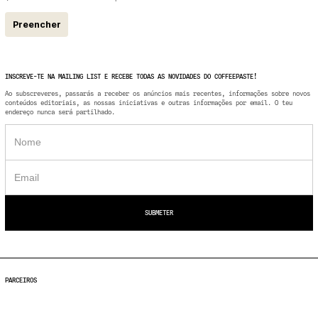
Preencher
INSCREVE-TE NA MAILING LIST E RECEBE TODAS AS NOVIDADES DO COFFEEPASTE!
Ao subscreveres, passarás a receber os anúncios mais recentes, informações sobre novos
conteúdos editoriais, as nossas iniciativas e outras informações por email. O teu
endereço nunca será partilhado.
PARCEIROS