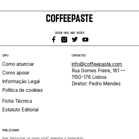
SEGUE-NOS NAS REDES
INFO
CONTACTOS
Como anunciar
info@coffeepaste.com
Rua Gomes Freire, 161 —
Como apoiar
1150-176 Lisboa
Informação Legal
Diretor: Pedro Mendes
Política de cookies
Ficha Técnica
Estatuto Editorial
PUBLICIDADE
Quer Publicitar no nosso site? preencha o formulário.