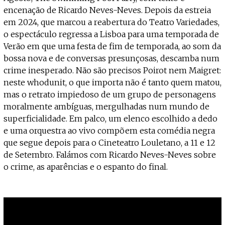
Projecto e Equipa
Apoiar
encenação de Ricardo Neves-Neves. Depois da estreia
— apoia o Coffeepaste e ajuda-nos a chegar mais longe.
Mantém viva a cultura independente — a
Estatuto Editorial
em 2024, que marcou a reabertura do Teatro Variedades,
Ficha Técnica
o espectáculo regressa a Lisboa para uma temporada de
Política de privacidade
Verão em que uma festa de fim de temporada, ao som da
Contactar
bossa nova e de conversas presunçosas, descamba num
Política de privacidade - App
crime inesperado. Não são precisos Poirot nem Maigret:
Coffeelabs Cursos curtos
neste whodunit, o que importa não é tanto quem matou,
mas o retrato impiedoso de um grupo de personagens
moralmente ambíguas, mergulhadas num mundo de
superficialidade. Em palco, um elenco escolhido a dedo
e uma orquestra ao vivo compõem esta comédia negra
que segue depois para o Cineteatro Louletano, a 11 e 12
de Setembro. Falámos com Ricardo Neves-Neves sobre
o crime, as aparências e o espanto do final.