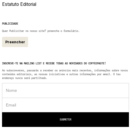
Estatuto Editorial
PUBLICIDADE
Quer Publicitar no nosso site? preencha o formulário.
Preencher
INSCREVE-TE NA MAILING LIST E RECEBE TODAS AS NOVIDADES DO COFFEEPASTE!
Ao subscreveres, passarás a receber os anúncios mais recentes, informações sobre novos
conteúdos editoriais, as nossas iniciativas e outras informações por email. O teu
endereço nunca será partilhado.