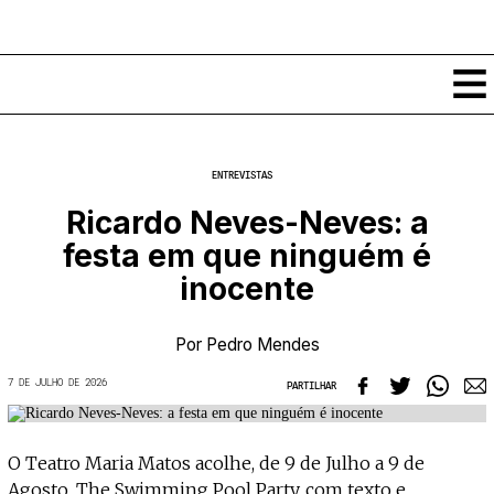
Conteúdos
ENTREVISTAS
Notícias
Ricardo Neves-Neves: a
Classificados
festa em que ninguém é
Ver todos
Agenda
inocente
Enviar
Espetáculos
Crítica
Exposições
Por
Pedro Mendes
Eventos
COFFEELABS
7 DE JULHO DE 2026
PARTILHAR
Por Localidade
Workshops
Recursos
Locais
Cursos Curtos
Mapa
Links úteis
Formadores
Sobre
O Teatro Maria Matos acolhe, de 9 de Julho a 9 de
Submeter Eventos
Publicações
Agosto, The Swimming Pool Party, com texto e