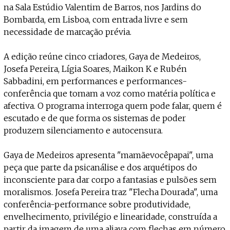
Projecto e Equipa
na Sala Estúdio Valentim de Barros, nos Jardins do
Apoiar
dente — apoia o Coffeepaste e ajuda-nos a chegar mais longe.
Mantém viva a cultura independen
Estatuto Editorial
Bombarda, em Lisboa, com entrada livre e sem
Ficha Técnica
necessidade de marcação prévia.
Política de privacidade
Contactar
A edição reúne cinco criadores, Gaya de Medeiros,
Política de privacidade - App
Josefa Pereira, Lígia Soares, Maikon K e Rubén
Coffeelabs Cursos curtos
Sabbadini, em performances e performances-
conferência que tomam a voz como matéria política e
afectiva. O programa interroga quem pode falar, quem é
escutado e de que forma os sistemas de poder
produzem silenciamento e autocensura.
Gaya de Medeiros apresenta "mamãevocêpapai", uma
peça que parte da psicanálise e dos arquétipos do
inconsciente para dar corpo a fantasias e pulsões sem
moralismos. Josefa Pereira traz "Flecha Dourada", uma
conferência-performance sobre produtividade,
envelhecimento, privilégio e linearidade, construída a
partir da imagem de uma aljava com flechas em número