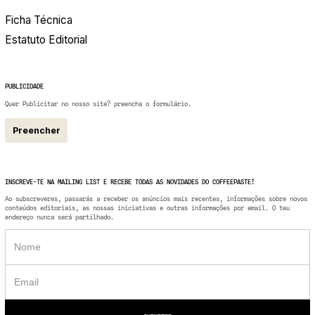
Ficha Técnica
Estatuto Editorial
PUBLICIDADE
Quer Publicitar no nosso site? preencha o formulário.
Preencher
INSCREVE-TE NA MAILING LIST E RECEBE TODAS AS NOVIDADES DO COFFEEPASTE!
Ao subscreveres, passarás a receber os anúncios mais recentes, informações sobre novos
conteúdos editoriais, as nossas iniciativas e outras informações por email. O teu
endereço nunca será partilhado.