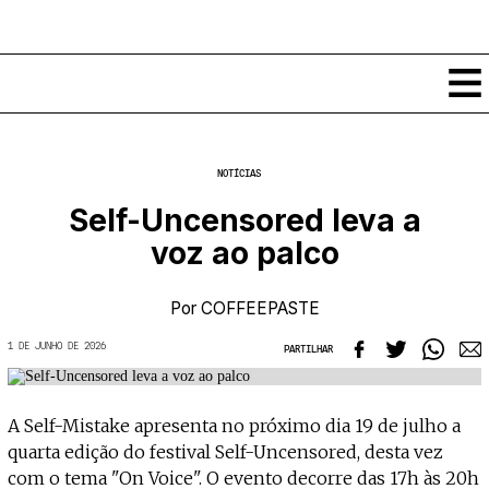
Conteúdos
NOTÍCIAS
Notícias
Self-Uncensored leva a
Classificados
voz ao palco
Ver todos
Agenda
Enviar
Espetáculos
Por
COFFEEPASTE
Crítica
Exposições
1 DE JUNHO DE 2026
PARTILHAR
Eventos
COFFEELABS
Por Localidade
Workshops
Recursos
Locais
A Self-Mistake apresenta no próximo dia 19 de julho a
Cursos Curtos
Mapa
Links úteis
quarta edição do festival Self-Uncensored, desta vez
Formadores
Sobre
Submeter Eventos
Publicações
com o tema "On Voice". O evento decorre das 17h às 20h