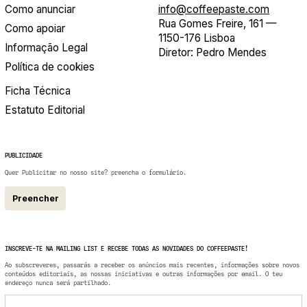
Como anunciar
info@coffeepaste.com
Rua Gomes Freire, 161 —
Como apoiar
1150-176 Lisboa
Informação Legal
Diretor: Pedro Mendes
Política de cookies
Ficha Técnica
Estatuto Editorial
PUBLICIDADE
Quer Publicitar no nosso site? preencha o formulário.
Preencher
INSCREVE-TE NA MAILING LIST E RECEBE TODAS AS NOVIDADES DO COFFEEPASTE!
Ao subscreveres, passarás a receber os anúncios mais recentes, informações sobre novos
conteúdos editoriais, as nossas iniciativas e outras informações por email. O teu
endereço nunca será partilhado.