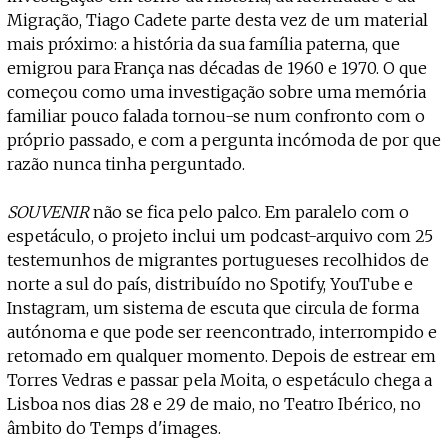
Projecto e Equipa
Apoiar
Migração, Tiago Cadete parte desta vez de um material
e — apoia o Coffeepaste e ajuda-nos a chegar mais longe.
Mantém viva a cultura independente —
Estatuto Editorial
mais próximo: a história da sua família paterna, que
Ficha Técnica
emigrou para França nas décadas de 1960 e 1970. O que
Política de privacidade
começou como uma investigação sobre uma memória
Contactar
familiar pouco falada tornou-se num confronto com o
Política de privacidade - App
próprio passado, e com a pergunta incómoda de por que
Coffeelabs Cursos curtos
razão nunca tinha perguntado.
SOUVENIR
não se fica pelo palco. Em paralelo com o
espetáculo, o projeto inclui um podcast-arquivo com 25
testemunhos de migrantes portugueses recolhidos de
norte a sul do país, distribuído no Spotify, YouTube e
Instagram, um sistema de escuta que circula de forma
autónoma e que pode ser reencontrado, interrompido e
retomado em qualquer momento. Depois de estrear em
Torres Vedras e passar pela Moita, o espetáculo chega a
Lisboa nos dias 28 e 29 de maio, no Teatro Ibérico, no
âmbito do Temps d'images.