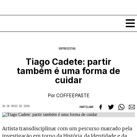
Conteúdos
ENTREVISTAS
Notícias
Tiago Cadete: partir
Classificados
também é uma forma de
Ver todos
Agenda
cuidar
Enviar
Espetáculos
Crítica
Exposições
Por
COFFEEPASTE
Eventos
COFFEELABS
26 DE MAIO DE 2026
PARTILHAR
Por Localidade
Workshops
Recursos
Locais
Cursos Curtos
Mapa
Links úteis
Formadores
Sobre
Artista transdisciplinar com um percurso marcado pela
Submeter Eventos
Publicações
investigação em torno da História, da Identidade e da