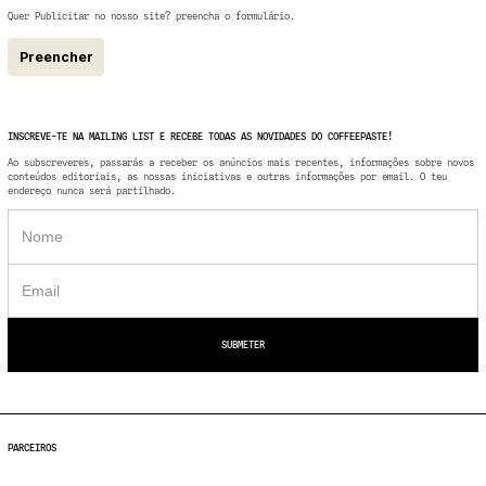
Quer Publicitar no nosso site? preencha o formulário.
Preencher
INSCREVE-TE NA MAILING LIST E RECEBE TODAS AS NOVIDADES DO COFFEEPASTE!
Ao subscreveres, passarás a receber os anúncios mais recentes, informações sobre novos
conteúdos editoriais, as nossas iniciativas e outras informações por email. O teu
endereço nunca será partilhado.
PARCEIROS