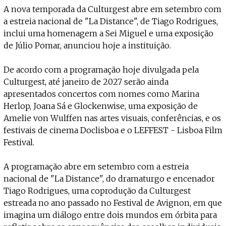
Projecto e Equipa
A nova temporada da Culturgest abre em setembro com
Apoiar
ente — apoia o Coffeepaste e ajuda-nos a chegar mais longe.
Mantém viva a cultura independent
Estatuto Editorial
a estreia nacional de "La Distance", de Tiago Rodrigues,
Ficha Técnica
inclui uma homenagem a Sei Miguel e uma exposição
Política de privacidade
de Júlio Pomar, anunciou hoje a instituição.
Contactar
Política de privacidade - App
De acordo com a programação hoje divulgada pela
Coffeelabs Cursos curtos
Culturgest, até janeiro de 2027 serão ainda
apresentados concertos com nomes como Marina
Herlop, Joana Sá e Glockenwise, uma exposição de
Amelie von Wulffen nas artes visuais, conferências, e os
festivais de cinema Doclisboa e o LEFFEST - Lisboa Film
Festival.
A programação abre em setembro com a estreia
nacional de "La Distance", do dramaturgo e encenador
Tiago Rodrigues, uma coprodução da Culturgest
estreada no ano passado no Festival de Avignon, em que
imagina um diálogo entre dois mundos em órbita para