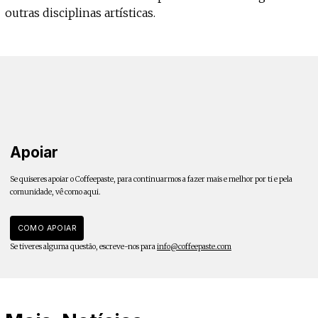
outras disciplinas artísticas.
Apoiar
Se quiseres apoiar o Coffeepaste, para continuarmos a fazer mais e melhor por ti e pela
comunidade, vê como aqui.
COMO APOIAR
Se tiveres alguma questão, escreve-nos para
info@coffeepaste.com