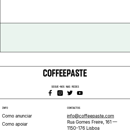
Projecto e Equipa
Apoiar
ndente — apoia o Coffeepaste e ajuda-nos a chegar mais longe.
Mantém viva a cultura independe
Estatuto Editorial
Ficha Técnica
Política de privacidade
Contactar
Política de privacidade - App
Coffeelabs Cursos curtos
SEGUE-NOS NAS REDES
INFO
CONTACTOS
Como anunciar
info@coffeepaste.com
Rua Gomes Freire, 161 —
Como apoiar
1150-176 Lisboa