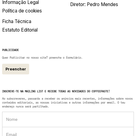
Informação Legal
Diretor: Pedro Mendes
Política de cookies
Ficha Técnica
Estatuto Editorial
PUBLICIDADE
Quer Publicitar no nosso site? preencha o formulário.
Preencher
INSCREVE-TE NA MAILING LIST E RECEBE TODAS AS NOVIDADES DO COFFEEPASTE!
Ao subscreveres, passarás a receber os anúncios mais recentes, informações sobre novos
conteúdos editoriais, as nossas iniciativas e outras informações por email. O teu
endereço nunca será partilhado.