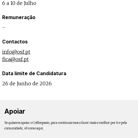
6 a 10 de Julho
Remuneração
-
Contactos
info@osf.pt
fica@osf.pt
Data limite de Candidatura
26 de Junho de 2026
Apoiar
Se quiseres apoiar o Coffeepaste, para continuarmos a fazer mais e melhor por ti e pela
comunidade, vê como aqui.