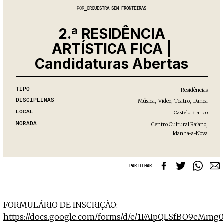
Projecto e Equipa
Apoiar
POR
ORQUESTRA SEM FRONTEIRAS
nte — apoia o Coffeepaste e ajuda-nos a chegar mais longe.
Mantém viva a cultura independente
Estatuto Editorial
Ficha Técnica
2.ª RESIDÊNCIA
Política de privacidade
ARTÍSTICA FICA |
Contactar
Candidaturas Abertas
Política de privacidade - App
Coffeelabs Cursos curtos
TIPO
Residências
DISCIPLINAS
Música
,
Video
,
Teatro
,
Dança
LOCAL
Castelo Branco
MORADA
Centro Cultural Raiano,
Idanha-a-Nova
PARTILHAR
FORMULÁRIO DE INSCRIÇÃO:
https://docs.google.com/forms/d/e/1FAIpQLSfBO9eM