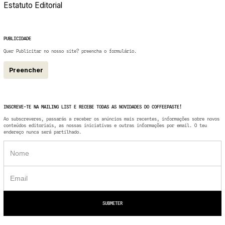
Estatuto Editorial
PUBLICIDADE
Quer Publicitar no nosso site? preencha o formulário.
Preencher
INSCREVE-TE NA MAILING LIST E RECEBE TODAS AS NOVIDADES DO COFFEEPASTE!
Ao subscreveres, passarás a receber os anúncios mais recentes, informações sobre novos
conteúdos editoriais, as nossas iniciativas e outras informações por email. O teu
endereço nunca será partilhado.