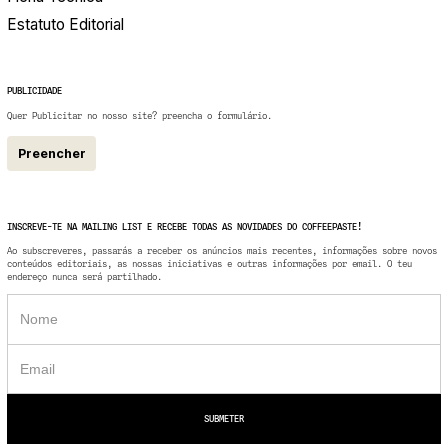
Estatuto Editorial
PUBLICIDADE
Quer Publicitar no nosso site? preencha o formulário.
Preencher
INSCREVE-TE NA MAILING LIST E RECEBE TODAS AS NOVIDADES DO COFFEEPASTE!
Ao subscreveres, passarás a receber os anúncios mais recentes, informações sobre novos
conteúdos editoriais, as nossas iniciativas e outras informações por email. O teu
endereço nunca será partilhado.