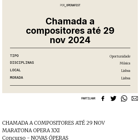
Projecto e Equipa
Apoiar
POR
OPERAFEST
nte — apoia o Coffeepaste e ajuda-nos a chegar mais longe.
Mantém viva a cultura independente
Estatuto Editorial
Ficha Técnica
Chamada a
Política de privacidade
compositores até 29
Contactar
nov 2024
Política de privacidade - App
Coffeelabs Cursos curtos
TIPO
Oportunidade
DISCIPLINAS
Música
LOCAL
Lisboa
MORADA
Lisboa
PARTILHAR
CHAMADA A COMPOSITORES ATÉ 29 NOV
MARATONA OPERA XXI
Concurso - NOVAS ÓPERAS