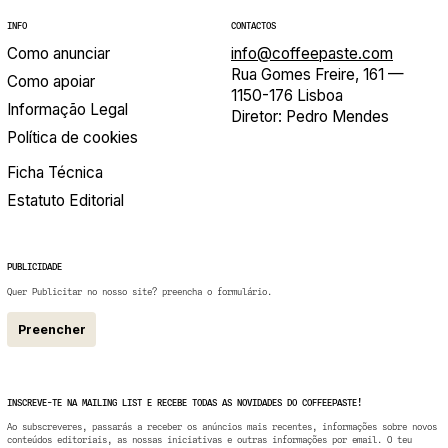
INFO
CONTACTOS
Como anunciar
info@coffeepaste.com
Rua Gomes Freire, 161 —
Como apoiar
1150-176 Lisboa
Informação Legal
Diretor: Pedro Mendes
Política de cookies
Ficha Técnica
Estatuto Editorial
PUBLICIDADE
Quer Publicitar no nosso site? preencha o formulário.
Preencher
INSCREVE-TE NA MAILING LIST E RECEBE TODAS AS NOVIDADES DO COFFEEPASTE!
Ao subscreveres, passarás a receber os anúncios mais recentes, informações sobre novos
conteúdos editoriais, as nossas iniciativas e outras informações por email. O teu