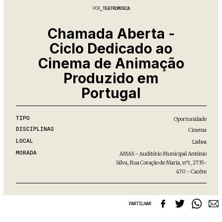
Projecto e Equipa
Apoiar
POR
TEATROMOSCA
ente — apoia o Coffeepaste e ajuda-nos a chegar mais longe.
Mantém viva a cultura independent
Estatuto Editorial
Ficha Técnica
Chamada Aberta -
Política de privacidade
Ciclo Dedicado ao
Contactar
Cinema de Animação
Política de privacidade - App
Coffeelabs Cursos curtos
Produzido em
Portugal
TIPO
Oportunidade
DISCIPLINAS
Cinema
LOCAL
Lisboa
MORADA
AMAS - Auditório Municipal António
Silva, Rua Coração de Maria, nº1, 2735-
470 - Cacém
PARTILHAR