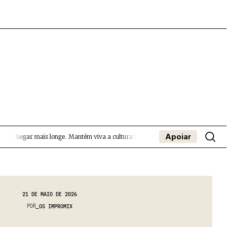
Apoiar
 a chegar mais longe.
Mantém viva a cultura independente — apoia o Coffeepast
- App
apa
Coffeelabs Cursos curtos
SUBMETER EVENTOS
21 DE MAIO DE 2026
POR
OS IMPROMIX