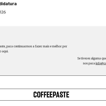
didatura
026
aste, para continuarmos a fazer mais e melhor por
o aqui.
Se tiveres alguma qu
nos para
info@c