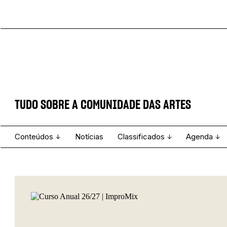
TUDO SOBRE A COMUNIDADE DAS ARTES
Conteúdos
Notícias
Classificados
Agenda
Projecto e Equipa
Estatuto Editorial
Ver todos
Ficha Técnica
Enviar
Espetáculo