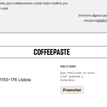
aste, para continuarmos a fazer mais e melhor por
o aqui.
Se tiveres alguma qu
nos para
info@c
PUBLICIDADE
Quer Publicitar no nosso
site? preencha o
1150-176 Lisboa
formulário.
Preencher