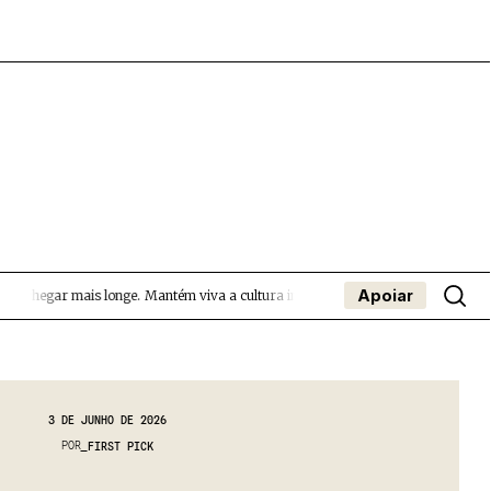
Apoiar
 chegar mais longe.
Mantém viva a cultura independente — apoia o Coffeepaste
- App
apa
Coffeelabs Cursos curtos
SUBMETER EVENTOS
3 DE JUNHO DE 2026
POR
FIRST PICK