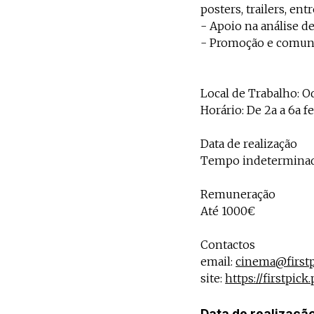
posters, trailers, entr
- Apoio na análise de
- Promoção e comunic
Local de Trabalho: O
Horário: De 2a a 6a f
Data de realização
Tempo indetermina
Remuneração
Até 1000€
Contactos
email:
cinema@firstp
site:
https://firstpick.
Data de realizaçã