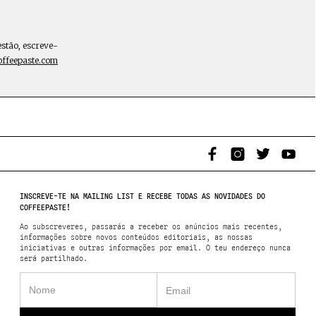
estão, escreve-
offeepaste.com
INSCREVE-TE NA MAILING LIST E RECEBE TODAS AS NOVIDADES DO
COFFEEPASTE!
Ao subscreveres, passarás a receber os anúncios mais recentes,
informações sobre novos conteúdos editoriais, as nossas
iniciativas e outras informações por email. O teu endereço nunca
será partilhado.