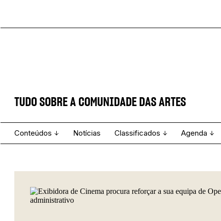
TUDO SOBRE A COMUNIDADE DAS ARTES
Conteúdos
Notícias
Classificados
Agenda
Projecto e Equipa
Estatuto Editorial
Ver todos
Ficha Técnica
Enviar
Espetáculo