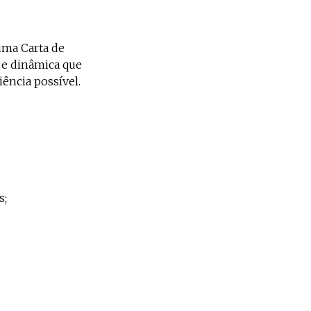
 uma Carta de
 e dinâmica que
ência possível.
s;