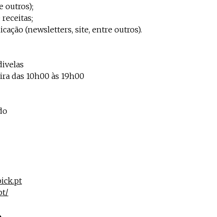
e outros);
 receitas;
ação (newsletters, site, entre outros).
divelas
eira das 10h00 às 19h00
do
ick.pt
pt/
o