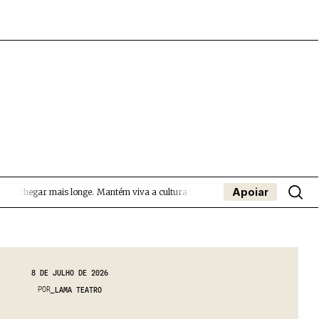
Apoiar
a chegar mais longe.
Mantém viva a cultura independente — apoia o Coffeepast
- App
apa
Coffeelabs Cursos curtos
SUBMETER EVENTOS
8 DE JULHO DE 2026
POR
LAMA TEATRO