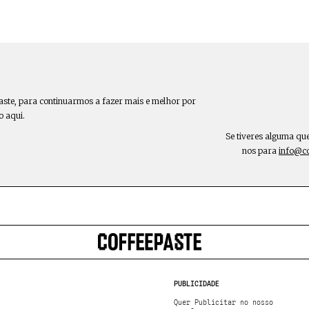
aste, para continuarmos a fazer mais e melhor por
o aqui.
Se tiveres alguma qu
nos para
info@c
PUBLICIDADE
Quer Publicitar no nosso