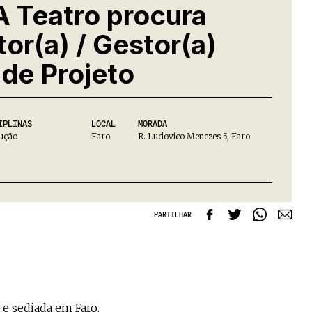
 Teatro procura
or(a) / Gestor(a)
de Projeto
IPLINAS
LOCAL
MORADA
ução
Faro
R. Ludovico Menezes 5, Faro
PARTILHAR
 e sediada em Faro.