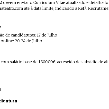
s) devem enviar o Curriculum Vitae atualizado e detalhado
ateatro.com
até à data limite, indicando a Ref.ª: Recrutame
o
ão de candidaturas: 17 de Julho
 online: 20-24 de Julho
com salário base de 1.300,00€, acrescido de subsídio de al
m
didatura