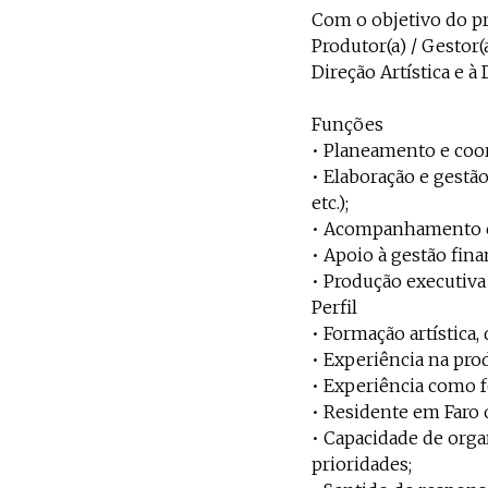
Com o objetivo do p
Produtor(a) / Gestor
Direção Artística e à
Funções
• Planeamento e coor
• Elaboração e gestã
etc.);
• Acompanhamento e 
• Apoio à gestão fina
• Produção executiva 
Perfil
• Formação artística,
• Experiência na prod
• Experiência como fo
• Residente em Faro 
• Capacidade de orga
prioridades;