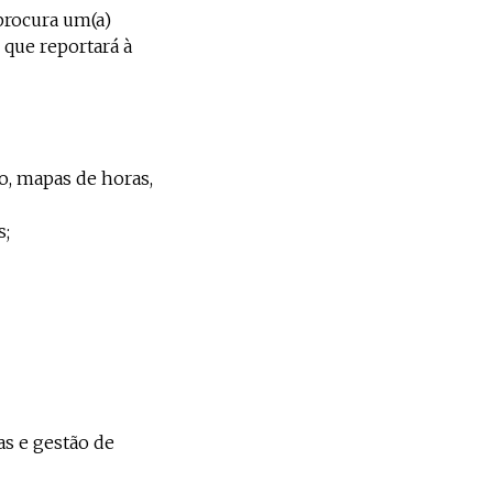
procura um(a)
 que reportará à
ho, mapas de horas,
s;
as e gestão de