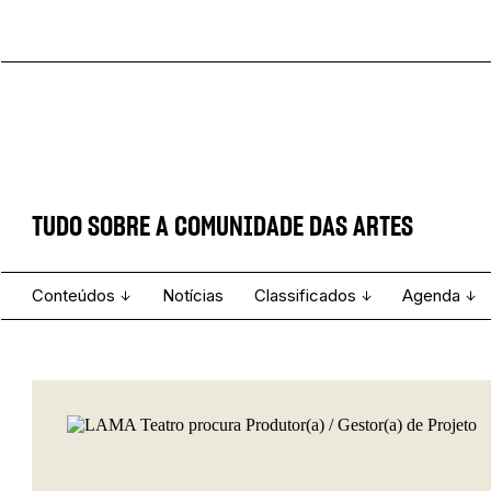
TUDO SOBRE A COMUNIDADE DAS ARTES
Conteúdos
Notícias
Classificados
Agenda
Projecto e Equipa
Estatuto Editorial
Ver todos
Ficha Técnica
Enviar
Espetáculo