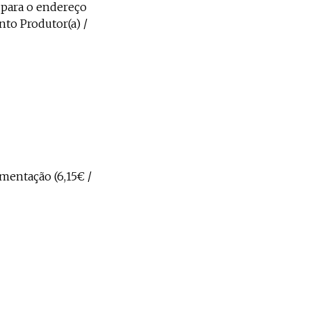
 para o endereço
nto Produtor(a) /
imentação (6,15€ /