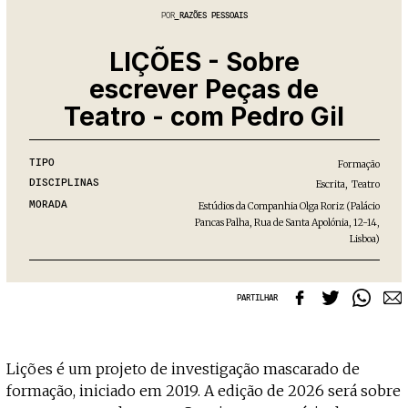
Projecto e Equipa
Apoiar
POR
RAZÕES PESSOAIS
ente — apoia o Coffeepaste e ajuda-nos a chegar mais longe.
Mantém viva a cultura independent
Estatuto Editorial
Ficha Técnica
LIÇÕES - Sobre
Política de privacidade
escrever Peças de
Contactar
Teatro - com Pedro Gil
Política de privacidade - App
Coffeelabs Cursos curtos
TIPO
Formação
DISCIPLINAS
Escrita
,
Teatro
MORADA
Estúdios da Companhia Olga Roriz (Palácio
Pancas Palha, Rua de Santa Apolónia, 12-14,
Lisboa)
PARTILHAR
Lições é um projeto de investigação mascarado de
formação, iniciado em 2019. A edição de 2026 será sobre