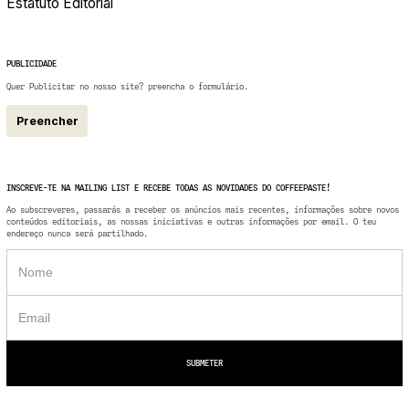
Estatuto Editorial
PUBLICIDADE
Quer Publicitar no nosso site? preencha o formulário.
Preencher
INSCREVE-TE NA MAILING LIST E RECEBE TODAS AS NOVIDADES DO COFFEEPASTE!
Ao subscreveres, passarás a receber os anúncios mais recentes, informações sobre novos
conteúdos editoriais, as nossas iniciativas e outras informações por email. O teu
endereço nunca será partilhado.