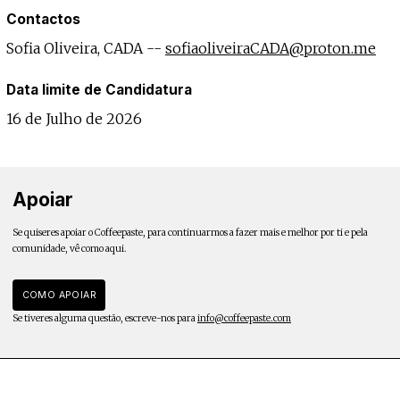
Contactos
Sofia Oliveira, CADA --
sofiaoliveiraCADA@proton.me
Data limite de Candidatura
16 de Julho de 2026
Apoiar
Se quiseres apoiar o Coffeepaste, para continuarmos a fazer mais e melhor por ti e pela
comunidade, vê como aqui.
COMO APOIAR
Se tiveres alguma questão, escreve-nos para
info@coffeepaste.com