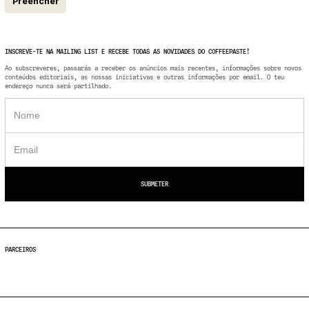
Preencher
INSCREVE-TE NA MAILING LIST E RECEBE TODAS AS NOVIDADES DO COFFEEPASTE!
Ao subscreveres, passarás a receber os anúncios mais recentes, informações sobre novos
conteúdos editoriais, as nossas iniciativas e outras informações por email. O teu
endereço nunca será partilhado.
PARCEIROS