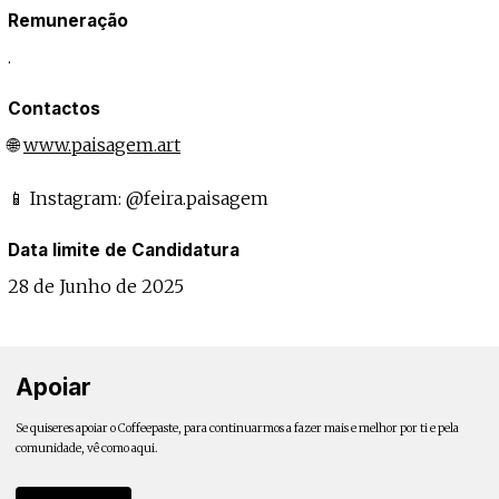
Remuneração
.
Contactos
🌐
www.paisagem.art
📱 Instagram: @feira.paisagem
Data limite de Candidatura
28 de Junho de 2025
Apoiar
Se quiseres apoiar o Coffeepaste, para continuarmos a fazer mais e melhor por ti e pela
comunidade, vê como aqui.