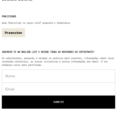
PUBLICIDADE
Quer Publicitar no nosso site? preencha o formulário.
Preencher
INSCREVE-TE NA MAILING LIST E RECEBE TODAS AS NOVIDADES DO COFFEEPASTE!
Ao subscreveres, passarás a receber os anúncios mais recentes, informações sobre novos
conteúdos editoriais, as nossas iniciativas e outras informações por email. O teu
endereço nunca será partilhado.