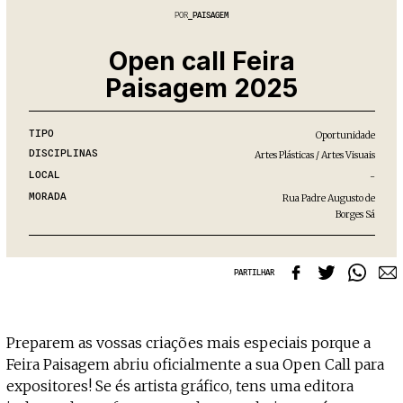
Projecto e Equipa
Apoiar
POR
PAISAGEM
dente — apoia o Coffeepaste e ajuda-nos a chegar mais longe.
Mantém viva a cultura independen
Estatuto Editorial
Ficha Técnica
Open call Feira
Política de privacidade
Paisagem 2025
Contactar
Política de privacidade - App
Coffeelabs Cursos curtos
TIPO
Oportunidade
DISCIPLINAS
Artes Plásticas / Artes Visuais
LOCAL
-
MORADA
Rua Padre Augusto de
Borges Sá
PARTILHAR
Preparem as vossas criações mais especiais porque a
Feira Paisagem abriu oficialmente a sua Open Call para
expositores! Se és artista gráfico, tens uma editora