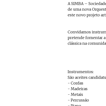
A SIMBA – Sociedade 
de uma nova Orquestr
este novo projeto artí
Convidamos instrument
pretende fomentar a 
clássica na comunida
Instrumentos:
São aceites candidat
- Cordas
- Madeiras
- Metais
- Percussão
- Piano