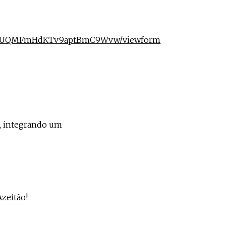
hdMVUQMFmHdKTv9aptBmC9Wvw/viewform
a, integrando um
Azeitão!