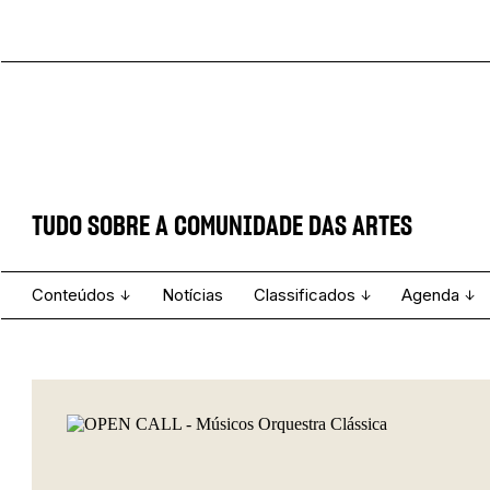
TUDO SOBRE A COMUNIDADE DAS ARTES
Conteúdos
Notícias
Classificados
Agenda
Projecto e Equipa
Estatuto Editorial
Ver todos
Ficha Técnica
Enviar
Espetáculo