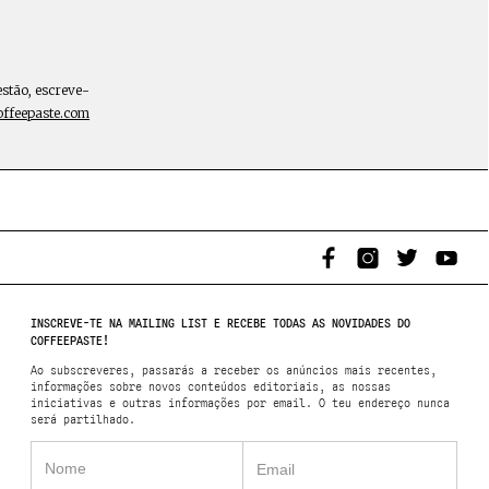
estão, escreve-
offeepaste.com
INSCREVE-TE NA MAILING LIST E RECEBE TODAS AS NOVIDADES DO
COFFEEPASTE!
Ao subscreveres, passarás a receber os anúncios mais recentes,
informações sobre novos conteúdos editoriais, as nossas
iniciativas e outras informações por email. O teu endereço nunca
será partilhado.