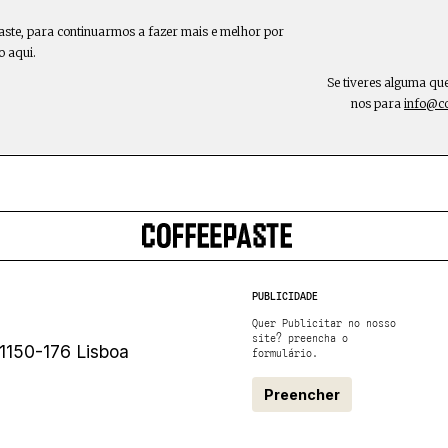
aste, para continuarmos a fazer mais e melhor por
o aqui.
Se tiveres alguma qu
nos para
info@c
PUBLICIDADE
Quer Publicitar no nosso
site? preencha o
1150-176 Lisboa
formulário.
Preencher