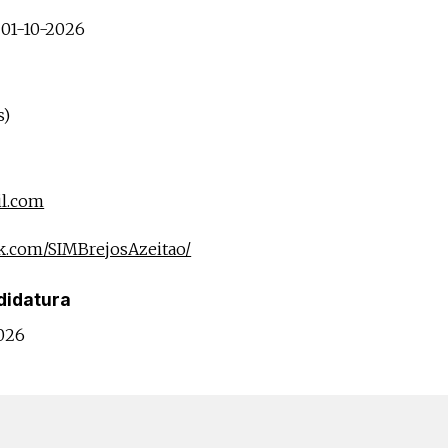
s 01-10-2026
s)
l.com
k.com/SIMBrejosAzeitao/
didatura
026