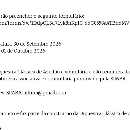
rão preencher o seguinte formulário:
le.com/forms/d/e/1FAIpQLSd7Lyk8nKp1G_ddG8558aATB
datura: 30 de Setembro 2026
s: 01 de Outubro 2026
 Orquestra Clássica de Azeitão é voluntária e não remunerad
natureza associativa e comunitária promovido pela SIMBA.
es:
SIMBA.cultura@gmail.com
projeto e faz parte da construção da Orquestra Clássica de 
o