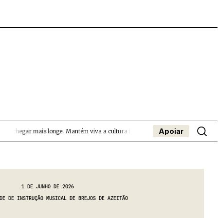
Apoiar
a chegar mais longe.
Mantém viva a cultura independente — apoia o Coffeepast
- App
apa
Coffeelabs Cursos curtos
SUBMETER EVENTOS
1 DE JUNHO DE 2026
DE DE INSTRUÇÃO MUSICAL DE BREJOS DE AZEITÃO