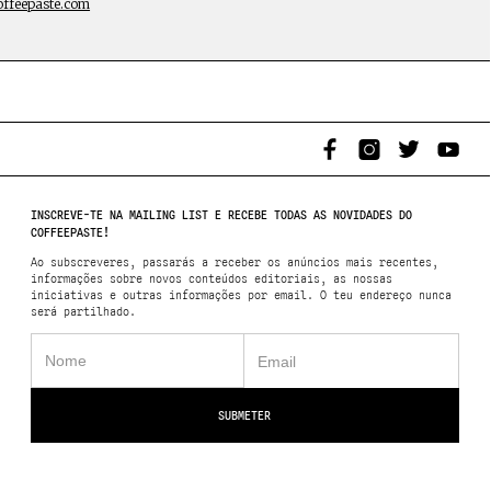
offeepaste.com
INSCREVE-TE NA MAILING LIST E RECEBE TODAS AS NOVIDADES DO
COFFEEPASTE!
Ao subscreveres, passarás a receber os anúncios mais recentes,
informações sobre novos conteúdos editoriais, as nossas
iniciativas e outras informações por email. O teu endereço nunca
será partilhado.