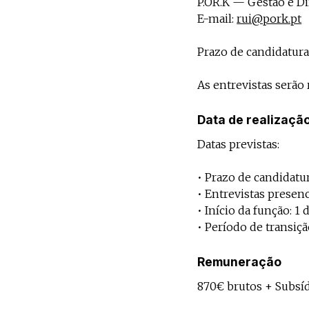
P.OR.K — Gestão e Di
E-mail:
rui@pork.pt
Prazo de candidatura
As entrevistas serão 
Data de realizaçã
Datas previstas:
• Prazo de candidatu
• Entrevistas presenc
• Início da função: 1 
• Período de transiçã
Remuneração
870€ brutos + Subsíd