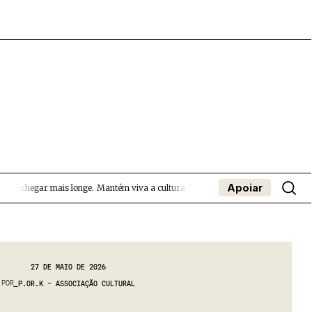
Apoiar
a chegar mais longe.
Mantém viva a cultura independente — apoia o Coffeepast
- App
apa
Coffeelabs Cursos curtos
SUBMETER EVENTOS
27 DE MAIO DE 2026
POR
P.OR.K - ASSOCIAÇÃO CULTURAL