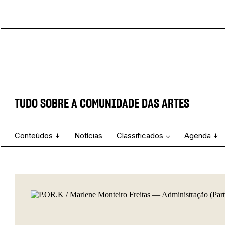
TUDO SOBRE A COMUNIDADE DAS ARTES
Conteúdos
Notícias
Classificados
Agenda
Projecto e Equipa
Estatuto Editorial
Ver todos
Ficha Técnica
Enviar
Espetáculo