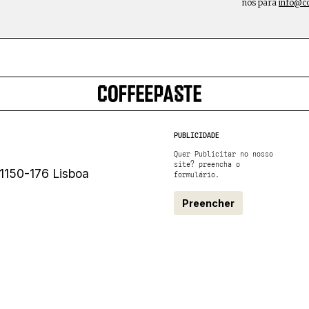
nos para
info@c
PUBLICIDADE
Quer Publicitar no nosso
site? preencha o
1150-176 Lisboa
formulário.
Preencher