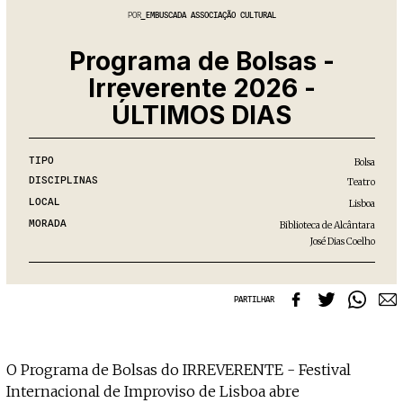
Projecto e Equipa
Apoiar
POR
EMBUSCADA ASSOCIAÇÃO CULTURAL
ente — apoia o Coffeepaste e ajuda-nos a chegar mais longe.
Mantém viva a cultura independen
Estatuto Editorial
Ficha Técnica
Programa de Bolsas -
Política de privacidade
Irreverente 2026 -
Contactar
ÚLTIMOS DIAS
Política de privacidade - App
Coffeelabs Cursos curtos
TIPO
Bolsa
DISCIPLINAS
Teatro
LOCAL
Lisboa
MORADA
Biblioteca de Alcântara
José Dias Coelho
PARTILHAR
O Programa de Bolsas do IRREVERENTE - Festival
Internacional de Improviso de Lisboa abre