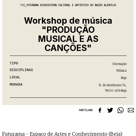
Projecto e Equipa
Apoiar
POR
FUTURAMA ECOSSISTEMA CULTURAL E ARTÍSTICO DO BAIXO ALENTEJO
apoia o Coffeepaste e ajuda-nos a chegar mais longe.
Mantém viva a cultura independente — apo
Estatuto Editorial
Ficha Técnica
Workshop de música
Política de privacidade
"PRODUÇÃO
Contactar
MUSICAL E AS
Política de privacidade - App
Coffeelabs Cursos curtos
CANÇÕES"
TIPO
Formação
DISCIPLINAS
Música
LOCAL
Beja
MORADA
R. do Sembrano 74,
7800-456 Beja
PARTILHAR
Futurama - Espaço de Artes e Conhecimento (Beja)