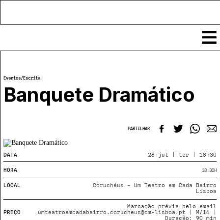
Conteúdos
Eventos
/
Escrita
Notícias
Banquete Dramático
Classificados
Ver todos
Agenda
Enviar
PARTILHAR
Espetáculos
Crítica
Exposições
DATA
28 jul | ter | 18h30
Eventos
COFFEELABS
HORA
18:30
H
Por Localidade
Workshops
Recursos
Locais
LOCAL
Coruchéus - Um Teatro em Cada Bairro
Cursos Curtos
Lisboa
Mapa
Links úteis
Formadores
Sobre
Marcação prévia pelo email
Submeter Eventos
Publicações
PREÇO
umteatroemcadabairro.corucheus@cm-lisboa.pt | M/16 |
Duração: 90 min