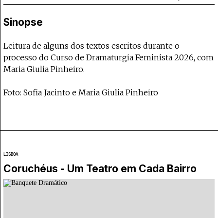
Projecto e Equipa
Apoiar
apoia o Coffeepaste e ajuda-nos a chegar mais longe.
Mantém viva a cultura independente — apo
Estatuto Editorial
Sinopse
Ficha Técnica
Política de privacidade
Leitura de alguns dos textos escritos durante o
Contactar
processo do Curso de Dramaturgia Feminista 2026, com
Política de privacidade - App
Maria Giulia Pinheiro.
Coffeelabs Cursos curtos
Foto: Sofia Jacinto e Maria Giulia Pinheiro
LISBOA
Coruchéus - Um Teatro em Cada Bairro