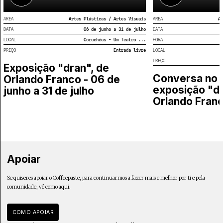
AREA
Artes Plásticas / Artes Visuais
AREA
Ar
DATA
06 de junho a 31 de julho
DATA
LOCAL
Coruchéus - Um Teatro ...
HORA
PREÇO
Entrada livre
LOCAL
PREÇO
Exposição "dran", de
Conversa no 
Orlando Franco - 06 de
exposição "dr
junho a 31 de julho
Orlando Fran
Apoiar
Se quiseres apoiar o Coffeepaste, para continuarmos a fazer mais e melhor por ti e pela
comunidade, vê como aqui.
COMO APOIAR