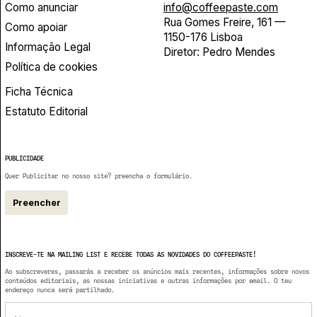
Como anunciar
info@coffeepaste.com
Rua Gomes Freire, 161 —
Como apoiar
1150-176 Lisboa
Informação Legal
Diretor: Pedro Mendes
Política de cookies
Ficha Técnica
Estatuto Editorial
PUBLICIDADE
Quer Publicitar no nosso site? preencha o formulário.
Preencher
INSCREVE-TE NA MAILING LIST E RECEBE TODAS AS NOVIDADES DO COFFEEPASTE!
Ao subscreveres, passarás a receber os anúncios mais recentes, informações sobre novos
conteúdos editoriais, as nossas iniciativas e outras informações por email. O teu
endereço nunca será partilhado.