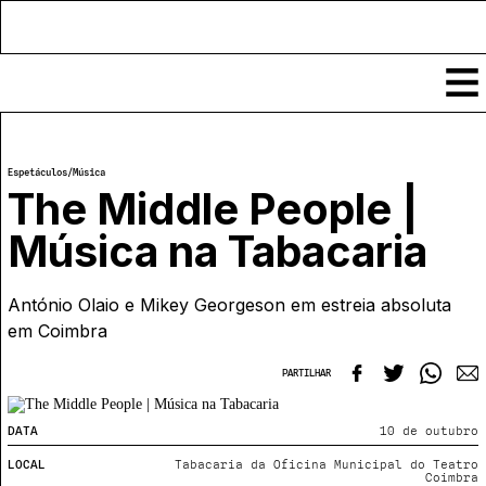
Conteúdos
Espetáculos
/
Música
Notícias
The Middle People |
Classificados
Música na Tabacaria
Ver todos
Agenda
Enviar
António Olaio e Mikey Georgeson em estreia absoluta
Espetáculos
Crítica
em Coimbra
Exposições
Eventos
COFFEELABS
PARTILHAR
Por Localidade
Workshops
Recursos
Locais
Cursos Curtos
DATA
10 de outubro
Mapa
Links úteis
Formadores
Sobre
Submeter Eventos
LOCAL
Publicações
Tabacaria da Oficina Municipal do Teatro
Coimbra