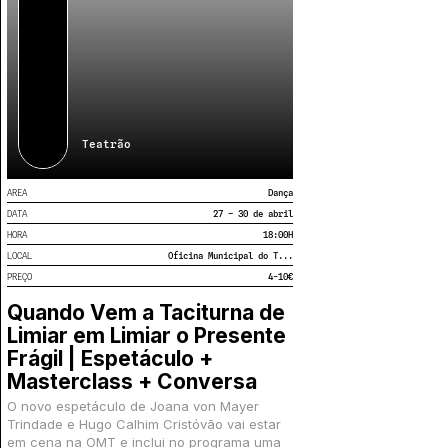
Teatrão
AREA
Dança
DATA
27 – 30 de abril
HORA
18:00
H
LOCAL
Oficina Municipal do T...
PREÇO
4-10€
Quando Vem a Taciturna de
Limiar em Limiar o Presente
Frágil | Espetáculo +
Masterclass + Conversa
O novo espetáculo de Joana von Mayer
Trindade e Hugo Calhim Cristóvão vai estar
em cena na OMT e inclui no programa uma