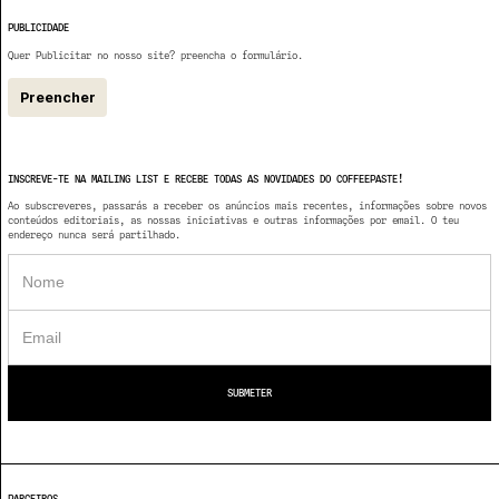
PUBLICIDADE
Quer Publicitar no nosso site? preencha o formulário.
Preencher
INSCREVE-TE NA MAILING LIST E RECEBE TODAS AS NOVIDADES DO COFFEEPASTE!
Ao subscreveres, passarás a receber os anúncios mais recentes, informações sobre novos
conteúdos editoriais, as nossas iniciativas e outras informações por email. O teu
endereço nunca será partilhado.
PARCEIROS