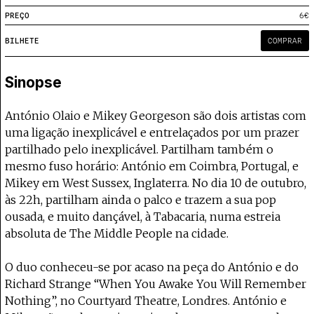
Projecto e Equipa
Apoiar
nte — apoia o Coffeepaste e ajuda-nos a chegar mais longe.
Mantém viva a cultura independente
Estatuto Editorial
PREÇO
6€
Ficha Técnica
BILHETE
COMPRAR
Política de privacidade
Contactar
Sinopse
Política de privacidade - App
Coffeelabs Cursos curtos
António Olaio e Mikey Georgeson são dois artistas com
uma ligação inexplicável e entrelaçados por um prazer
partilhado pelo inexplicável. Partilham também o
mesmo fuso horário: António em Coimbra, Portugal, e
Mikey em West Sussex, Inglaterra. No dia 10 de outubro,
às 22h, partilham ainda o palco e trazem a sua pop
ousada, e muito dançável, à Tabacaria, numa estreia
absoluta de The Middle People na cidade.
O duo conheceu-se por acaso na peça do António e do
Richard Strange “When You Awake You Will Remember
Nothing”, no Courtyard Theatre, Londres. António e