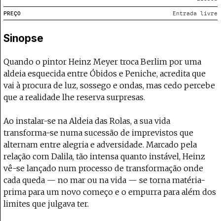
Projecto e Equipa
Apoiar
oia o Coffeepaste e ajuda-nos a chegar mais longe.
Mantém viva a cultura independente — apoia
Estatuto Editorial
PREÇO
Entrada livre
Ficha Técnica
Sinopse
Política de privacidade
Contactar
Política de privacidade - App
Quando o pintor Heinz Meyer troca Berlim por uma
Coffeelabs Cursos curtos
aldeia esquecida entre Óbidos e Peniche, acredita que
vai à procura de luz, sossego e ondas, mas cedo percebe
que a realidade lhe reserva surpresas.
Ao instalar-se na Aldeia das Rolas, a sua vida
transforma-se numa sucessão de imprevistos que
alternam entre alegria e adversidade. Marcado pela
relação com Dalila, tão intensa quanto instável, Heinz
vê-se lançado num processo de transformação onde
cada queda — no mar ou na vida — se torna matéria-
prima para um novo começo e o empurra para além dos
limites que julgava ter.