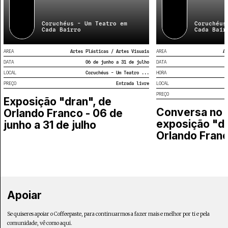
Coruchéus - Um Teatro em
Coruchéus
Cada Bairro
Cada Bair
AREA
Artes Plásticas / Artes Visuais
AREA
Ar
DATA
06 de junho a 31 de julho
DATA
LOCAL
Coruchéus - Um Teatro ...
HORA
PREÇO
Entrada livre
LOCAL
PREÇO
Exposição "dran", de
Conversa no 
Orlando Franco - 06 de
exposição "dr
junho a 31 de julho
Orlando Fran
Apoiar
Se quiseres apoiar o Coffeepaste, para continuarmos a fazer mais e melhor por ti e pela
comunidade, vê como aqui.