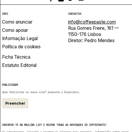
INFO
CONTACTOS
Como anunciar
info@coffeepaste.com
Rua Gomes Freire, 161 —
Como apoiar
1150-176 Lisboa
Informação Legal
Diretor: Pedro Mendes
Política de cookies
Ficha Técnica
Estatuto Editorial
PUBLICIDADE
Quer Publicitar no nosso site? preencha o formulário.
Preencher
INSCREVE-TE NA MAILING LIST E RECEBE TODAS AS NOVIDADES DO COFFEEPASTE!
Ao subscreveres, passarás a receber os anúncios mais recentes, informações sobre novos