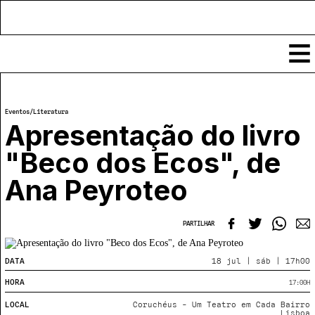
Conteúdos
Eventos
/
Literatura
Notícias
Apresentação do livro
Classificados
"Beco dos Ecos", de
Ver todos
Agenda
Ana Peyroteo
Enviar
Espetáculos
Crítica
Exposições
PARTILHAR
Eventos
COFFEELABS
Por Localidade
Workshops
DATA
18 jul | sáb | 17h00
Recursos
Locais
Cursos Curtos
Mapa
HORA
17:00
H
Links úteis
Formadores
Sobre
Submeter Eventos
Publicações
LOCAL
Coruchéus - Um Teatro em Cada Bairro
Lisboa