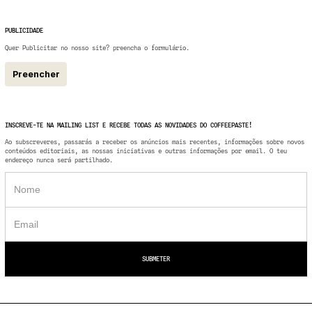
PUBLICIDADE
Quer Publicitar no nosso site? preencha o formulário.
Preencher
INSCREVE-TE NA MAILING LIST E RECEBE TODAS AS NOVIDADES DO COFFEEPASTE!
Ao subscreveres, passarás a receber os anúncios mais recentes, informações sobre novos
conteúdos editoriais, as nossas iniciativas e outras informações por email. O teu
endereço nunca será partilhado.