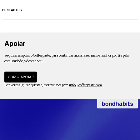
Projecto e Equipa
PT.25 em direto
Estatuto Editorial
CONTACTOS
Ficha Técnica
Apoiar
Mantém viva a cultura independente — apoia o Coffeepaste e ajuda-nos a chegar mais longe.
Política de privacidade
Contactar
Política de privacidade - App
Apoiar
Se quiseres apoiar o Coffeepaste, para continuarmos a fazer mais e melhor por ti e pela
comunidade, vê como aqui.
COMO APOIAR
Se tiveres alguma questão, escreve-nos para
info@coffeepaste.com