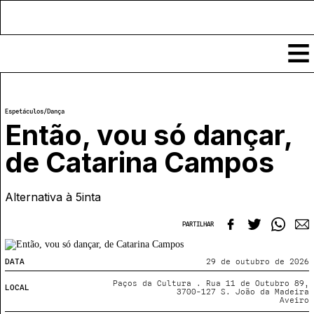
Conteúdos
Espetáculos
/
Dança
Notícias
Então, vou só dançar,
Classificados
de Catarina Campos
Ver todos
Agenda
Enviar
Alternativa à 5inta
Espetáculos
Crítica
Exposições
PARTILHAR
Eventos
COFFEELABS
Por Localidade
Workshops
Recursos
DATA
29 de outubro de 2026
Locais
Cursos Curtos
Mapa
Links úteis
Paços da Cultura . Rua 11 de Outubro 89,
LOCAL
Formadores
Sobre
3700-127 S. João da Madeira
Submeter Eventos
Publicações
Aveiro