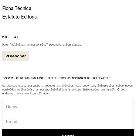
Ficha Técnica
Estatuto Editorial
PUBLICIDADE
Quer Publicitar no nosso site? preencha o formulário.
Preencher
INSCREVE-TE NA MAILING LIST E RECEBE TODAS AS NOVIDADES DO COFFEEPASTE!
Ao subscreveres, passarás a receber os anúncios mais recentes, informações sobre novos
conteúdos editoriais, as nossas iniciativas e outras informações por email. O teu
endereço nunca será partilhado.