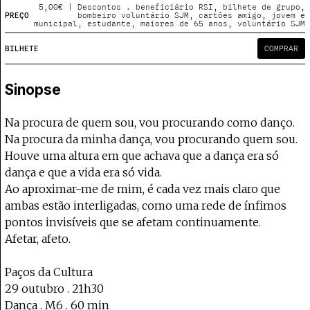
Projecto e Equipa
5,00€ | Descontos . beneficiário RSI, bilhete de grupo,
Apoiar
poia o Coffeepaste e ajuda-nos a chegar mais longe.
Mantém viva a cultura independente — apoi
Estatuto Editorial
PREÇO
bombeiro voluntário SJM, cartões amigo, jovem e
municipal, estudante, maiores de 65 anos, voluntário SJM
Ficha Técnica
BILHETE
COMPRAR
Política de privacidade
Contactar
Política de privacidade - App
Sinopse
Coffeelabs Cursos curtos
Na procura de quem sou, vou procurando como danço.
Na procura da minha dança, vou procurando quem sou.
Houve uma altura em que achava que a dança era só
dança e que a vida era só vida.
Ao aproximar-me de mim, é cada vez mais claro que
ambas estão interligadas, como uma rede de ínfimos
pontos invisíveis que se afetam continuamente.
Afetar, afeto.
Paços da Cultura
29 outubro . 21h30
Dança . M6 . 60 min