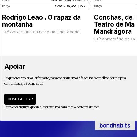
PREÇO
5,00€ a 20,00€ | Des...
PREÇO
Rodrigo Leão . O rapaz da
Conchas, de 
montanha
Teatro de Ma
Mandrágora
13.º Aniversário da Casa da Criatividade
13.º Aniversário da Ca
Apoiar
Se quiseres apoiar o Coffeepaste, para continuarmos a fazer mais e melhor por ti e pela
comunidade, vê como aqui.
COMO APOIAR
Se tiveres alguma questão, escreve-nos para
info@coffeepaste.com