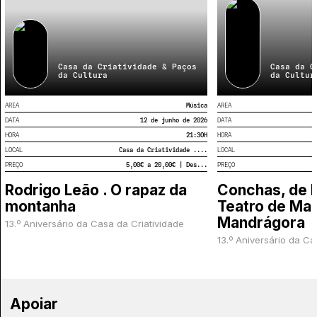
Casa da Criatividade & Paços
Casa da C
da Cultura
da Cultur
AREA
Música
AREA
DATA
12 de junho de 2026
DATA
HORA
21:30
H
HORA
LOCAL
Casa da Criatividade ....
LOCAL
PREÇO
5,00€ a 20,00€ | Des...
PREÇO
Rodrigo Leão . O rapaz da
Conchas, de 
montanha
Teatro de Ma
Mandrágora
13.º Aniversário da Casa da Criatividade
13.º Aniversário da Ca
Apoiar