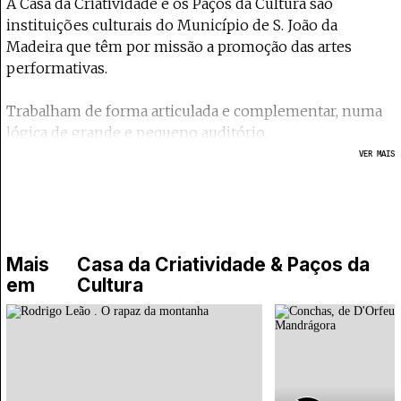
A Casa da Criatividade e os Paços da Cultura são
instituições culturais do Município de S. João da
Madeira que têm por missão a promoção das artes
performativas.
Trabalham de forma articulada e complementar, numa
lógica de grande e pequeno auditório.
VER MAIS
Inseridos na Política Cultural do Município, estes
equipamentos culturais pretendem reforçar o papel da
cultura na vida das comunidades, capacitando-as e
qualificando-as para consumos culturais exigentes e
desafiadores.
Mais
Casa da Criatividade & Paços da
em
Cultura
Uma programação cultural contínua e diversificada
espera por si ao longo de todo o ano. Porque esta é,
também, a sua Casa!