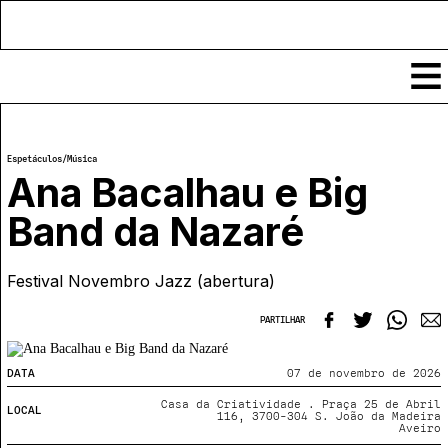
Conteúdos
Espetáculos
/
Música
Notícias
Ana Bacalhau e Big
Classificados
Band da Nazaré
Ver todos
Agenda
Enviar
Festival Novembro Jazz (abertura)
Espetáculos
Crítica
Exposições
PARTILHAR
Eventos
COFFEELABS
Por Localidade
Workshops
Recursos
DATA
07 de novembro de 2026
Locais
Cursos Curtos
Mapa
Links úteis
Casa da Criatividade . Praça 25 de Abril
LOCAL
Formadores
Sobre
116, 3700-304 S. João da Madeira
Submeter Eventos
Publicações
Aveiro