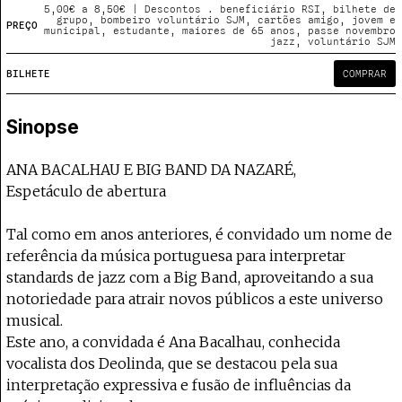
Projecto e Equipa
5,00€ a 8,50€ | Descontos . beneficiário RSI, bilhete de
Apoiar
poia o Coffeepaste e ajuda-nos a chegar mais longe.
Mantém viva a cultura independente — apoi
Estatuto Editorial
grupo, bombeiro voluntário SJM, cartões amigo, jovem e
PREÇO
municipal, estudante, maiores de 65 anos, passe novembro
Ficha Técnica
jazz, voluntário SJM
Política de privacidade
BILHETE
COMPRAR
Contactar
Política de privacidade - App
Sinopse
Coffeelabs Cursos curtos
ANA BACALHAU E BIG BAND DA NAZARÉ,
Espetáculo de abertura
Tal como em anos anteriores, é convidado um nome de
referência da música portuguesa para interpretar
standards de jazz com a Big Band, aproveitando a sua
notoriedade para atrair novos públicos a este universo
musical.
Este ano, a convidada é Ana Bacalhau, conhecida
vocalista dos Deolinda, que se destacou pela sua
interpretação expressiva e fusão de influências da