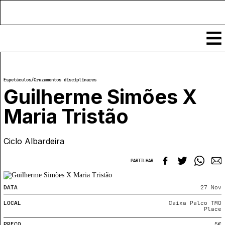
Conteúdos
Espetáculos
/
Cruzamentos disciplinares
Notícias
Guilherme Simões X
Classificados
Maria Tristão
Ver todos
Agenda
Enviar
Ciclo Albardeira
Espetáculos
Crítica
Exposições
PARTILHAR
Eventos
COFFEELABS
Por Localidade
Workshops
Recursos
DATA
27 Nov
Locais
Cursos Curtos
Mapa
Links úteis
LOCAL
Caixa Palco TMO
Formadores
Sobre
Place
Submeter Eventos
Publicações
PREÇO
5€