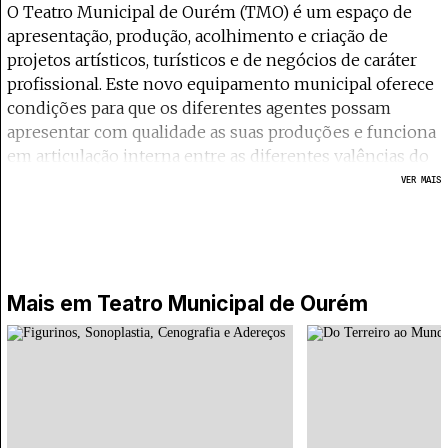
O Teatro Municipal de Ourém (TMO) é um espaço de
apresentação, produção, acolhimento e criação de
projetos artísticos, turísticos e de negócios de caráter
profissional. Este novo equipamento municipal oferece
condições para que os diferentes agentes possam
apresentar com qualidade as suas produções e funciona
em articulação interna entre as diferentes valências do
espaço e, externamente, em articulação com os demais
VER MAIS
espaços culturais de Ourém e da região centro,
consolidando a posição do concelho como uma
referência regional e nacional na área da cultura. O
Teatro Municipal de Ourém está equipado com um
Auditório de 441 lugares, uma sala de trabalho adequada
Mais em
Teatro Municipal de Ourém
para a realização de ensaios, aulas e ações de formação
ou cowork e um Bar/Cafetaria.