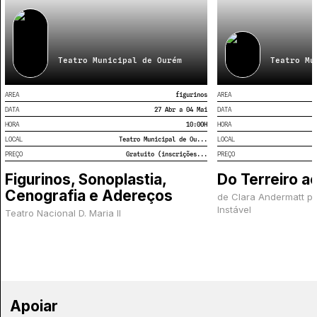
Teatro Municipal de Ourém
Teatro Mu
AREA
figurinos
AREA
DATA
27 Abr a 04 Mai
DATA
HORA
10:00
H
HORA
LOCAL
Teatro Municipal de Ou...
LOCAL
PREÇO
Gratuito (inscrições...
PREÇO
Figurinos, Sonoplastia,
Do Terreiro 
Cenografia e Adereços
de Clara Andermatt p
Instável
Teatro Nacional D. Maria II
Apoiar