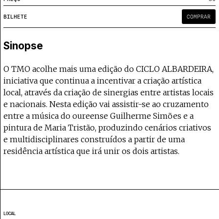
Projecto e Equipa
Apoiar
 — apoia o Coffeepaste e ajuda-nos a chegar mais longe.
Mantém viva a cultura independente —
Estatuto Editorial
BILHETE
COMPRAR
Ficha Técnica
Política de privacidade
Sinopse
Contactar
Política de privacidade - App
O TMO acolhe mais uma edição do CICLO ALBARDEIRA,
Coffeelabs Cursos curtos
iniciativa que continua a incentivar a criação artística
local, através da criação de sinergias entre artistas locais
e nacionais. Nesta edição vai assistir-se ao cruzamento
entre a música do oureense Guilherme Simões e a
pintura de Maria Tristão, produzindo cenários criativos
e multidisciplinares construídos a partir de uma
residência artística que irá unir os dois artistas.
LOCAL