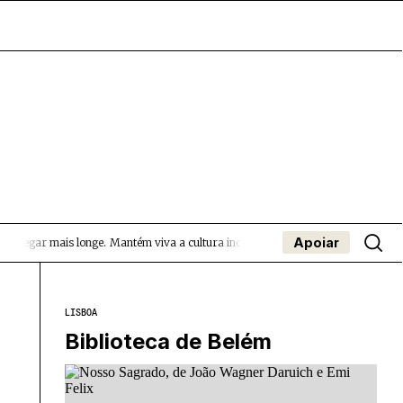
Apoiar
 chegar mais longe.
Mantém viva a cultura independente — apoia o Coffeepaste 
- App
apa
Coffeelabs Cursos curtos
SUBMETER EVENTOS
LISBOA
Biblioteca de Belém