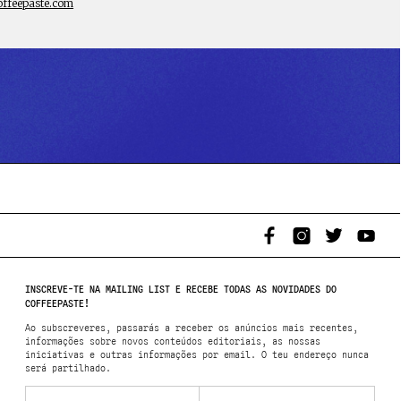
offeepaste.com
INSCREVE-TE NA MAILING LIST E RECEBE TODAS AS NOVIDADES DO
COFFEEPASTE!
Ao subscreveres, passarás a receber os anúncios mais recentes,
informações sobre novos conteúdos editoriais, as nossas
iniciativas e outras informações por email. O teu endereço nunca
será partilhado.