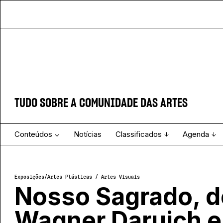
TUDO SOBRE A COMUNIDADE DAS ARTES
Conteúdos
Notícias
Classificados
Agenda
Projecto e Equipa
Estatuto Editorial
Ver todos
Ficha Técnica
Enviar
Espetáculo
Exposições
/
Artes Plásticas / Artes Visuais
Nosso Sagrado, d
Wagner Daruich e