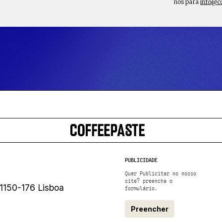
nos para
info@c
PUBLICIDADE
Quer Publicitar no nosso
site? preencha o
1150-176 Lisboa
formulário.
Preencher