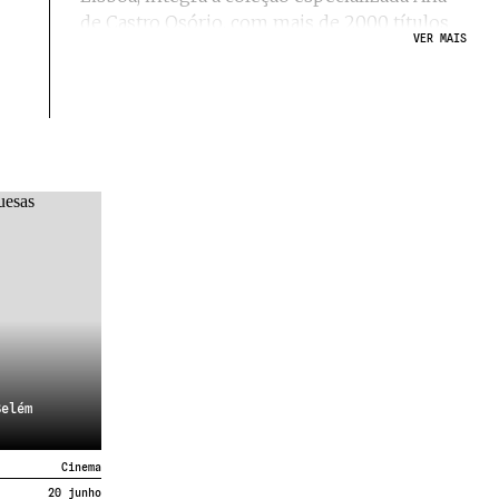
de Castro Osório, com mais de 2000 títulos
VER MAIS
dedicados ao pensamento feminista e
igualdade de género.
Este equipamento está sediado no Palácio do
Marquês de Angeja desde 1965, um edifício
do séc. XVIII que chegou a ter um gabinete
de curiosidades sendo, mais tarde, escola
para familiares de pescadores da frota
bacalhoeira.
Aqui pode ler-se com vista para o Tejo, em
salas espaçosas e cheias de luz, no interior
ou em vários espaços exteriores. No jardim,
encontrará uma horta e o CCC Café, da
Associação Corações com Coroa, onde pode
estar sozinho ou em companhia, à sombra
Belém
de um pequeno pomar de laranjeiras. A
nossa programação é feita em parceria com
Cinema
diversas associações e entidades locais,
20 junho