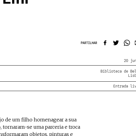
PARTILHAR
20 ju
Biblioteca de Be
Lis
Entrada li
jo de um filho homenagear a sua
, tornaram-se uma parceria e troca
ansformaram objetos, pinturas e