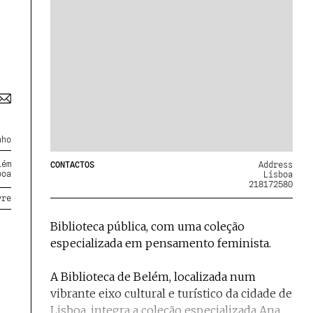
nho
lém
CONTACTOS
Address
boa
Lisboa
218172580
vre
Biblioteca pública, com uma coleção
especializada em pensamento feminista.
A Biblioteca de Belém, localizada num
vibrante eixo cultural e turístico da cidade de
Lisboa, integra a coleção especializada Ana