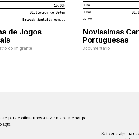
HORA
15:30
H
LOCAL
Biblioteca de Belém
Bib
PREÇO
Entrada gratuita com...
na de Jogos
Novíssimas Car
ais
Portuguesas
tro do Imigrante
Documentário
aste, para continuarmos a fazer mais e melhor por
o aqui.
Se tiveres alguma qu