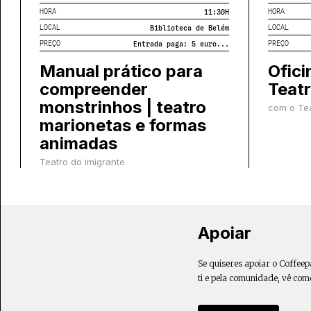
HORA
HORA
11:30
H
LOCAL
LOCAL
Biblioteca de Belém
PREÇO
PREÇO
Entrada paga: 5 euro...
Manual prático para
Ofici
compreender
Teatr
monstrinhos | teatro
com o Tea
marionetas e formas
animadas
Teatro do imigrante
Apoiar
Se quiseres apoiar o Coffeep
ti e pela comunidade, vê com