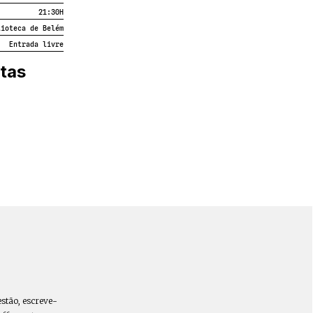
procurando refletir temas da
21:30
H
contemporaneidade e a vida das
lioteca de Belém
comunidades que nos habitam e nos
Entrada livre
constroem.
tas
estão, escreve-