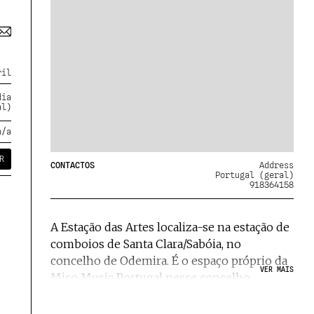
ril
dia
al)
n/a
R
CONTACTOS
Address
Portugal (geral)
918364158
A Estação das Artes localiza-se na estação de
comboios de Santa Clara/Sabóia, no
concelho de Odemira. É o espaço próprio da
VER MAIS
Miso Music Portugal nesse concelho.