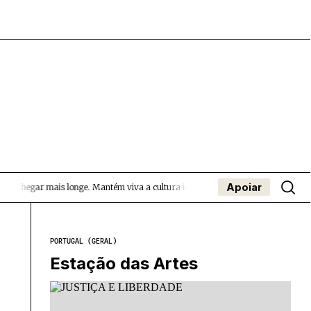
Apoiar
a chegar mais longe.
Mantém viva a cultura independente — apoia o Coffeepast
- App
apa
Coffeelabs Cursos curtos
SUBMETER EVENTOS
PORTUGAL (GERAL)
Estação das Artes