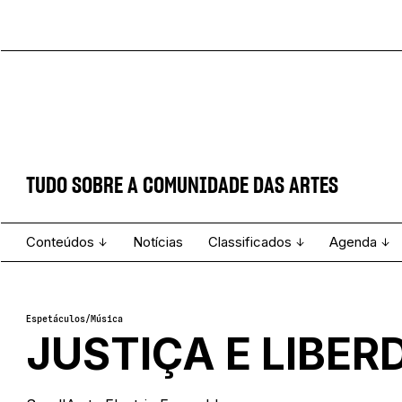
TUDO SOBRE A COMUNIDADE DAS ARTES
Conteúdos
Notícias
Classificados
Agenda
Projecto e Equipa
Estatuto Editorial
Ver todos
Ficha Técnica
Enviar
Espetáculo
Espetáculos
/
Música
JUSTIÇA E LIBER