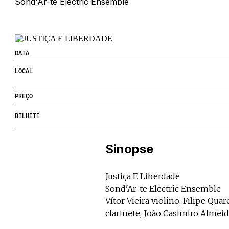
Sond'Ar-te Electric Ensemble
DATA
LOCAL
PREÇO
BILHETE
Sinopse
Justiça E Liberdade
Sond'Ar-te Electric Ensemble
Vítor Vieira violino, Filipe Qu
clarinete, João Casimiro Almei