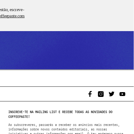
estão, escreve-
offeepaste.com
INSCREVE-TE NA MAILING LIST E RECEBE TODAS AS NOVIDADES DO
COFFEEPASTE!
Ao subscreveres, passarás a receber os anúncios mais recentes,
informações sobre novos conteúdos editoriais, as nossas
iniciativas e outras informações por email. O teu endereço nunca