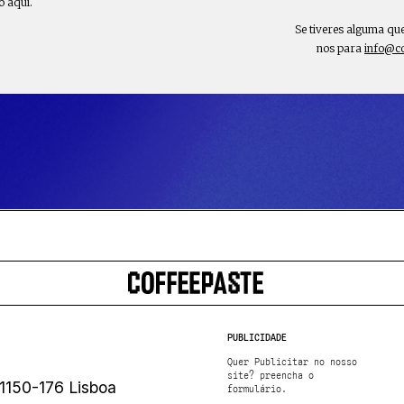
o aqui.
Se tiveres alguma qu
nos para
info@c
PUBLICIDADE
Quer Publicitar no nosso
site? preencha o
1150-176 Lisboa
formulário.