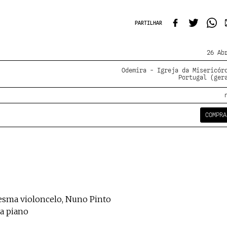
PARTILHAR
26 Ab
Odemira - Igreja da Misericór
Portugal (ger
COMPRA
aresma violoncelo, Nuno Pinto
da piano