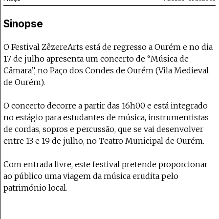
Projecto e Equipa
Apoiar
 apoia o Coffeepaste e ajuda-nos a chegar mais longe.
Mantém viva a cultura independente — ap
Estatuto Editorial
Sinopse
Ficha Técnica
Política de privacidade
O Festival ZêzereArts está de regresso a Ourém e no dia
Contactar
17 de julho apresenta um concerto de “Música de
Política de privacidade - App
Câmara”, no Paço dos Condes de Ourém (Vila Medieval
Coffeelabs Cursos curtos
de Ourém).
O concerto decorre a partir das 16h00 e está integrado
no estágio para estudantes de música, instrumentistas
de cordas, sopros e percussão, que se vai desenvolver
entre 13 e 19 de julho, no Teatro Municipal de Ourém.
Com entrada livre, este festival pretende proporcionar
ao público uma viagem da música erudita pelo
património local.