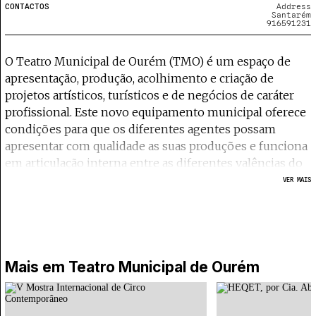
CONTACTOS
Address
Santarém
916591231
O Teatro Municipal de Ourém (TMO) é um espaço de
apresentação, produção, acolhimento e criação de
projetos artísticos, turísticos e de negócios de caráter
profissional. Este novo equipamento municipal oferece
condições para que os diferentes agentes possam
apresentar com qualidade as suas produções e funciona
em articulação interna entre as diferentes valências do
espaço e, externamente, em articulação com os demais
VER MAIS
espaços culturais de Ourém e da região centro,
consolidando a posição do concelho como uma
referência regional e nacional na área da cultura. O
Teatro Municipal de Ourém está equipado com um
Auditório de 441 lugares, uma sala de trabalho adequada
Mais em
Teatro Municipal de Ourém
para a realização de ensaios, aulas e ações de formação
ou cowork e um Bar/Cafetaria.