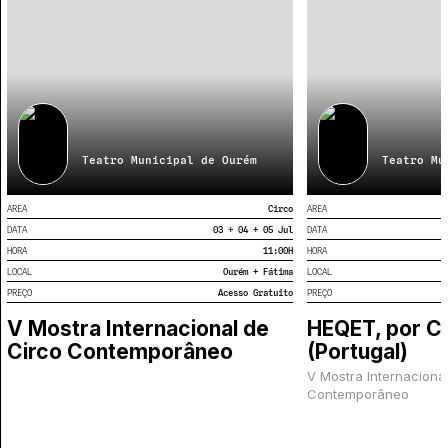
Teatro Municipal de Ourém
Teatro Mu
AREA
Circo
AREA
DATA
03 + 04 + 05 Jul
DATA
HORA
11:00
H
HORA
LOCAL
Ourém + Fátima
LOCAL
PREÇO
Acesso Gratuito
PREÇO
V Mostra Internacional de
HEQET, por Ci
Circo Contemporâneo
(Portugal)
V Mostra Internaciona
Contemporâneo