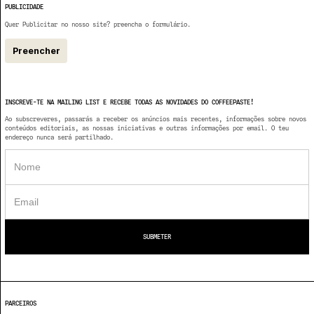
PUBLICIDADE
Quer Publicitar no nosso site? preencha o formulário.
Preencher
INSCREVE-TE NA MAILING LIST E RECEBE TODAS AS NOVIDADES DO COFFEEPASTE!
Ao subscreveres, passarás a receber os anúncios mais recentes, informações sobre novos
conteúdos editoriais, as nossas iniciativas e outras informações por email. O teu
endereço nunca será partilhado.
PARCEIROS