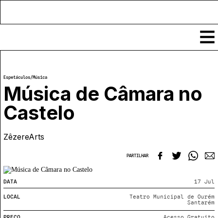
Conteúdos
Espetáculos
/
Música
Notícias
Música de Câmara no
Classificados
Castelo
Ver todos
Agenda
Enviar
ZêzereArts
Espetáculos
Crítica
Exposições
PARTILHAR
Eventos
COFFEELABS
Por Localidade
Workshops
Recursos
DATA
17 Jul
Locais
Cursos Curtos
Mapa
Links úteis
LOCAL
Teatro Municipal de Ourém
Formadores
Sobre
Santarém
Submeter Eventos
Publicações
PREÇO
Acesso Gratuito