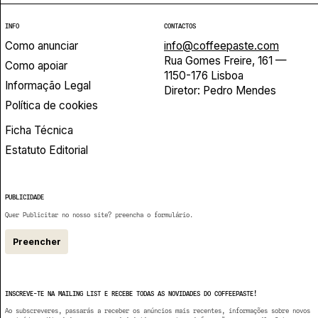
INFO
CONTACTOS
Como anunciar
info@coffeepaste.com
Rua Gomes Freire, 161 —
Como apoiar
1150-176 Lisboa
Informação Legal
Diretor: Pedro Mendes
Política de cookies
Ficha Técnica
Estatuto Editorial
PUBLICIDADE
Quer Publicitar no nosso site? preencha o formulário.
Preencher
INSCREVE-TE NA MAILING LIST E RECEBE TODAS AS NOVIDADES DO COFFEEPASTE!
Ao subscreveres, passarás a receber os anúncios mais recentes, informações sobre novos