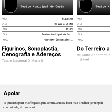
Teatro Municipal de Ourém
Teatro Mu
AREA
figurinos
AREA
DATA
27 Abr a 04 Mai
DATA
HORA
10:00
H
HORA
LOCAL
Teatro Municipal de Ou...
LOCAL
PREÇO
Gratuito (inscrições...
PREÇO
Figurinos, Sonoplastia,
Do Terreiro 
Cenografia e Adereços
de Clara Andermatt p
Instável
Teatro Nacional D. Maria II
Apoiar
Se quiseres apoiar o Coffeepaste, para continuarmos a fazer mais e melhor por ti e pela
comunidade, vê como aqui.