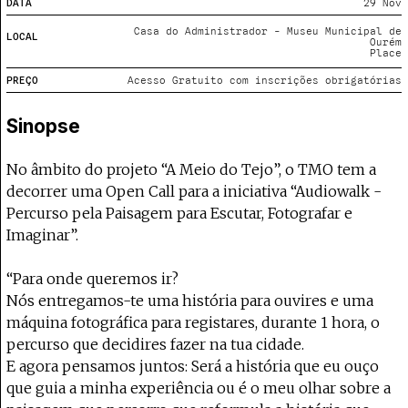
Projecto e Equipa
DATA
29 Nov
Apoiar
 apoia o Coffeepaste e ajuda-nos a chegar mais longe.
Mantém viva a cultura independente — ap
Estatuto Editorial
Casa do Administrador - Museu Municipal de
LOCAL
Ourém
Ficha Técnica
Place
Política de privacidade
PREÇO
Acesso Gratuito com inscrições obrigatórias
Contactar
Política de privacidade - App
Sinopse
Coffeelabs Cursos curtos
No âmbito do projeto “A Meio do Tejo”, o TMO tem a
decorrer uma Open Call para a iniciativa “Audiowalk -
Percurso pela Paisagem para Escutar, Fotografar e
Imaginar”.
“Para onde queremos ir?
Nós entregamos-te uma história para ouvires e uma
máquina fotográfica para registares, durante 1 hora, o
percurso que decidires fazer na tua cidade.
E agora pensamos juntos: Será a história que eu ouço
que guia a minha experiência ou é o meu olhar sobre a