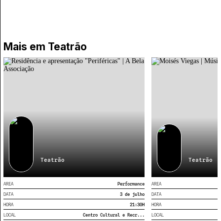
Mais em
Teatrão
Teatrão
Teatrão
AREA
Performance
AREA
DATA
3 de julho
DATA
HORA
21:30
H
HORA
LOCAL
Centro Cultural e Recr...
LOCAL