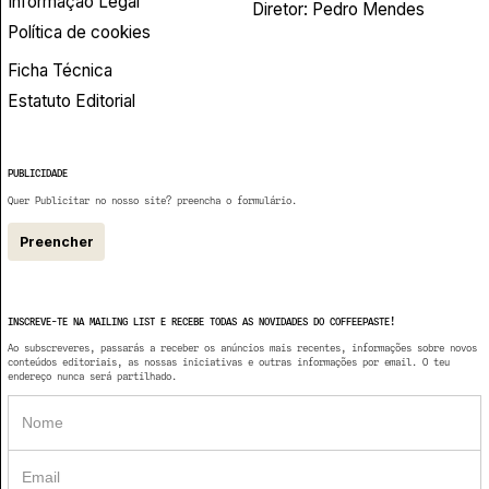
Informação Legal
Diretor: Pedro Mendes
Política de cookies
Ficha Técnica
Estatuto Editorial
PUBLICIDADE
Quer Publicitar no nosso site? preencha o formulário.
Preencher
INSCREVE-TE NA MAILING LIST E RECEBE TODAS AS NOVIDADES DO COFFEEPASTE!
Ao subscreveres, passarás a receber os anúncios mais recentes, informações sobre novos
conteúdos editoriais, as nossas iniciativas e outras informações por email. O teu
endereço nunca será partilhado.