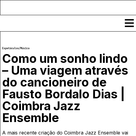
Conteúdos
Espetáculos
/
Música
Notícias
Como um sonho lindo
Classificados
– Uma viagem através
Ver todos
Agenda
do cancioneiro de
Enviar
Espetáculos
Crítica
Fausto Bordalo Dias |
Exposições
Eventos
COFFEELABS
Coimbra Jazz
Por Localidade
Workshops
Ensemble
Recursos
Locais
Cursos Curtos
Mapa
Links úteis
Formadores
Sobre
Submeter Eventos
Publicações
A mais recente criação do Coimbra Jazz Ensemble vai