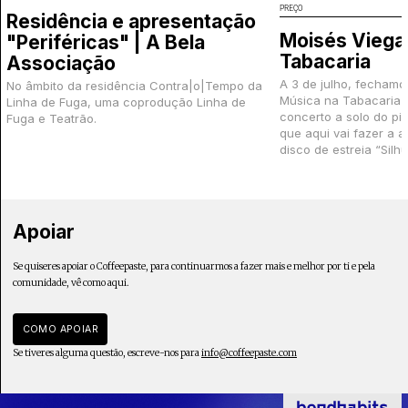
PREÇO
Residência e apresentação
Moisés Viegas
"Periféricas" | A Bela
Tabacaria
Associação
A 3 de julho, fecham
No âmbito da residência Contra|o|Tempo da
Música na Tabacaria 
Linha de Fuga, uma coprodução Linha de
concerto a solo do pi
Fuga e Teatrão.
que aqui vai fazer a 
disco de estreia “Silhu
Apoiar
Se quiseres apoiar o Coffeepaste, para continuarmos a fazer mais e melhor por ti e pela
comunidade, vê como aqui.
COMO APOIAR
Se tiveres alguma questão, escreve-nos para
info@coffeepaste.com