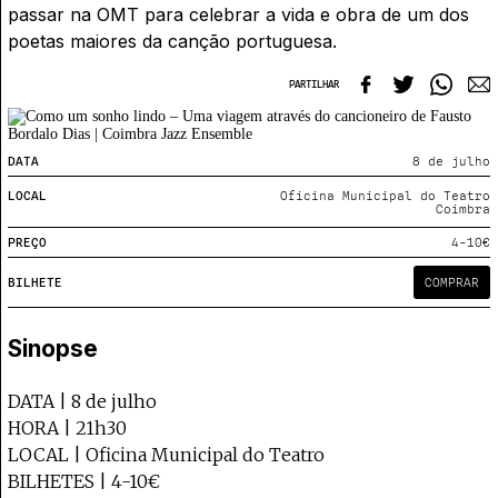
Projecto e Equipa
passar na OMT para celebrar a vida e obra de um dos
Apoiar
e — apoia o Coffeepaste e ajuda-nos a chegar mais longe.
Mantém viva a cultura independente —
Estatuto Editorial
poetas maiores da canção portuguesa.
Ficha Técnica
Política de privacidade
PARTILHAR
Contactar
Política de privacidade - App
Coffeelabs Cursos curtos
DATA
8 de julho
LOCAL
Oficina Municipal do Teatro
Coimbra
PREÇO
4-10€
BILHETE
COMPRAR
Sinopse
DATA | 8 de julho
HORA | 21h30
LOCAL | Oficina Municipal do Teatro
BILHETES | 4-10€