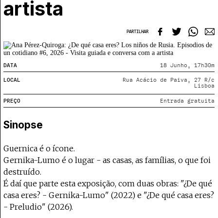
Projecto e Equipa
artista
Apoiar
e — apoia o Coffeepaste e ajuda-nos a chegar mais longe.
Mantém viva a cultura independente —
Estatuto Editorial
Ficha Técnica
PARTILHAR
Política de privacidade
Contactar
Política de privacidade - App
DATA
18 Junho, 17h30m
Coffeelabs Cursos curtos
LOCAL
Rua Acácio de Paiva, 27 R/c
Lisboa
PREÇO
Entrada gratuita
Sinopse
Guernica é o ícone.
Gernika-Lumo é o lugar - as casas, as famílias, o que foi
destruído.
É daí que parte esta exposição, com duas obras: "¿De qué
casa eres? - Gernika-Lumo" (2022) e "¿De qué casa eres?
- Preludio" (2026).