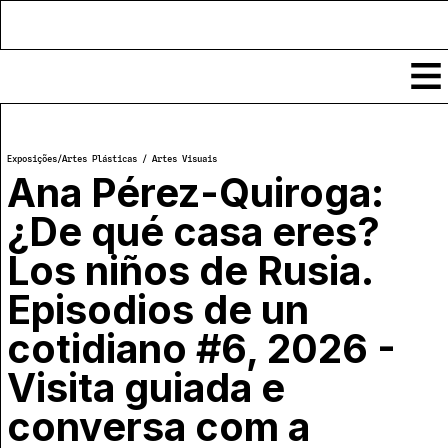
Conteúdos
Exposições
/
Artes Plásticas / Artes Visuais
Notícias
Ana Pérez-Quiroga:
Classificados
¿De qué casa eres?
Ver todos
Agenda
Los niños de Rusia.
Enviar
Espetáculos
Crítica
Episodios de un
Exposições
Eventos
COFFEELABS
cotidiano #6, 2026 -
Por Localidade
Workshops
Visita guiada e
Recursos
Locais
Cursos Curtos
Mapa
Links úteis
conversa com a
Formadores
Sobre
Submeter Eventos
Publicações