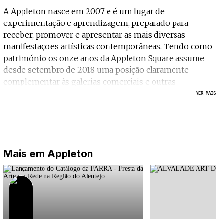
A Appleton nasce em 2007 e é um lugar de
experimentação e aprendizagem, preparado para
receber, promover e apresentar as mais diversas
manifestações artísticas contemporâneas. Tendo como
património os onze anos da Appleton Square assume
desde setembro de 2018 uma posição claramente
complementar às galerias comerciais e outras
instituições, como espaço independente, sem fins
VER MAIS
lucrativos, que pretende continuar a contribuir para a
produção, reflexão e divulgação do pensamento e da
prática artística contemporânea.
A sua programação que passa por áreas artísticas tão
Mais em
Appleton
diversas como artes plásticas, vídeo-arte, performance,
dança, cinema, teatro e música, divide-se entre SQUARE,
associada à espacialidade do white cube da sua sala no
piso 0, BOX, com um carácter mais experimental, que
maioritariamente acontece na sala do piso -1, e