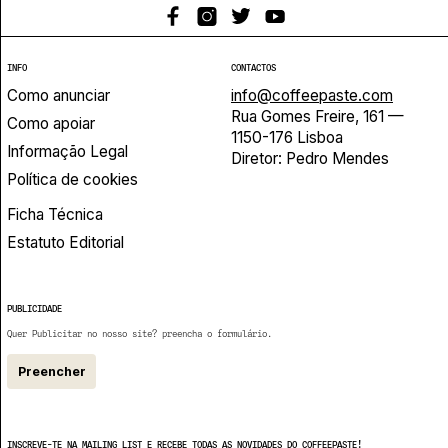
INFO
CONTACTOS
Como anunciar
info@coffeepaste.com
Rua Gomes Freire, 161 —
Como apoiar
1150-176 Lisboa
Informação Legal
Diretor: Pedro Mendes
Política de cookies
Ficha Técnica
Estatuto Editorial
PUBLICIDADE
Quer Publicitar no nosso site? preencha o formulário.
Preencher
INSCREVE-TE NA MAILING LIST E RECEBE TODAS AS NOVIDADES DO COFFEEPASTE!