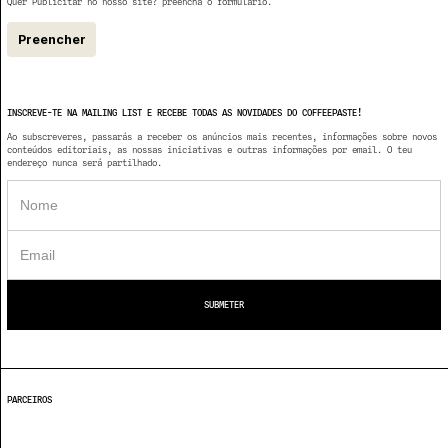
Quer Publicitar no nosso site? preencha o formulário.
Preencher
INSCREVE-TE NA MAILING LIST E RECEBE TODAS AS NOVIDADES DO COFFEEPASTE!
Ao subscreveres, passarás a receber os anúncios mais recentes, informações sobre novos
conteúdos editoriais, as nossas iniciativas e outras informações por email. O teu
endereço nunca será partilhado.
PARCEIROS