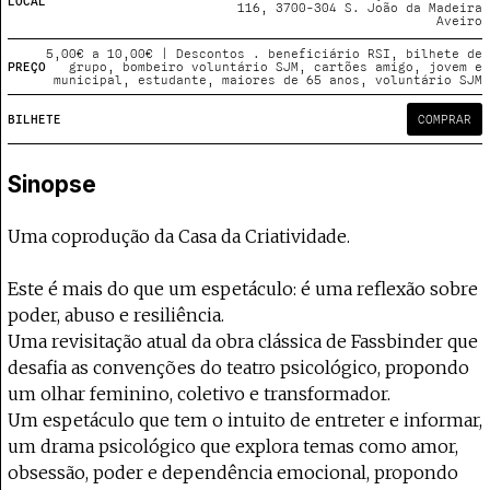
Projecto e Equipa
LOCAL
116, 3700-304 S. João da Madeira
Apoiar
poia o Coffeepaste e ajuda-nos a chegar mais longe.
Mantém viva a cultura independente — apoia
Aveiro
Estatuto Editorial
Ficha Técnica
5,00€ a 10,00€ | Descontos . beneficiário RSI, bilhete de
PREÇO
grupo, bombeiro voluntário SJM, cartões amigo, jovem e
Política de privacidade
municipal, estudante, maiores de 65 anos, voluntário SJM
Contactar
BILHETE
COMPRAR
Política de privacidade - App
Coffeelabs Cursos curtos
Sinopse
Uma coprodução da Casa da Criatividade.
Este é mais do que um espetáculo: é uma reflexão sobre
poder, abuso e resiliência.
Uma revisitação atual da obra clássica de Fassbinder que
desafia as convenções do teatro psicológico, propondo
um olhar feminino, coletivo e transformador.
Um espetáculo que tem o intuito de entreter e informar,
um drama psicológico que explora temas como amor,
obsessão, poder e dependência emocional, propondo