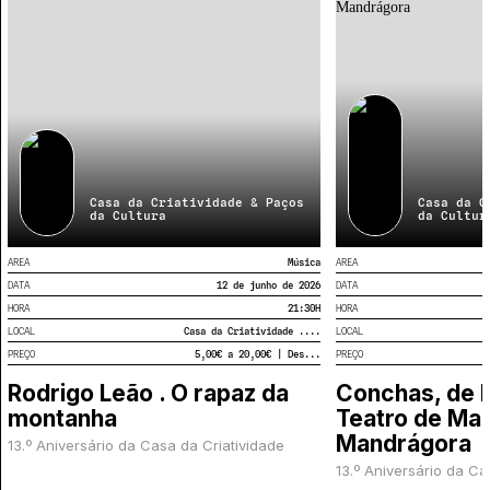
espera por si ao longo de todo o ano. Porque esta é,
também, a sua Casa!
Casa da Criatividade & Paços
Casa da C
da Cultura
da Cultur
AREA
Música
AREA
DATA
12 de junho de 2026
DATA
HORA
21:30
H
HORA
LOCAL
Casa da Criatividade ....
LOCAL
PREÇO
5,00€ a 20,00€ | Des...
PREÇO
Rodrigo Leão . O rapaz da
Conchas, de 
montanha
Teatro de Ma
Mandrágora
13.º Aniversário da Casa da Criatividade
13.º Aniversário da Ca