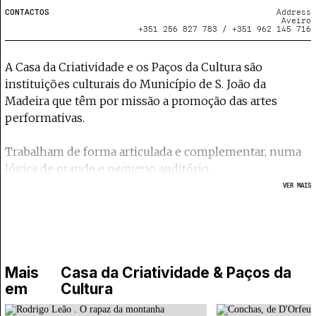
CONTACTOS
Address
Aveiro
+351 256 827 783 / +351 962 145 716
A Casa da Criatividade e os Paços da Cultura são
instituições culturais do Município de S. João da
Madeira que têm por missão a promoção das artes
performativas.
Trabalham de forma articulada e complementar, numa
lógica de grande e pequeno auditório.
VER MAIS
Inseridos na Política Cultural do Município, estes
equipamentos culturais pretendem reforçar o papel da
cultura na vida das comunidades, capacitando-as e
qualificando-as para consumos culturais exigentes e
desafiadores.
Mais
Casa da Criatividade & Paços da
em
Cultura
Uma programação cultural contínua e diversificada