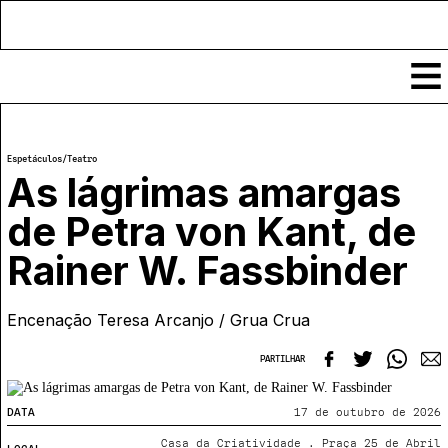
Conteúdos
Espetáculos
/
Teatro
Notícias
As lágrimas amargas
Classificados
de Petra von Kant, de
Ver todos
Agenda
Rainer W. Fassbinder
Enviar
Espetáculos
Crítica
Exposições
Encenação Teresa Arcanjo / Grua Crua
Eventos
COFFEELABS
Por Localidade
PARTILHAR
Workshops
Recursos
Locais
Cursos Curtos
Mapa
Links úteis
Formadores
DATA
17 de outubro de 2026
Sobre
Submeter Eventos
Publicações
Casa da Criatividade . Praça 25 de Abril