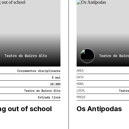
Teatro do Bairro Alto
Teatro do Bair
AREA
Cruzamentos disciplinares
DATA
5 mai
HORA
18:30
H
LOCAL
Teatro do Bairro Alto
Teatr
PREÇO
Entrada livre
ng out of school
Os Antípodas