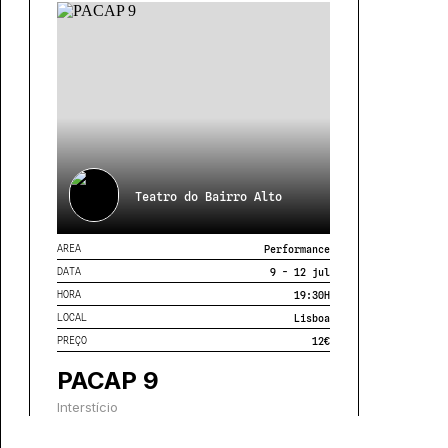
Teatro do Bairro Alto
AREA
Performance
DATA
9 - 12 jul
HORA
19:30
H
LOCAL
Lisboa
PREÇO
12€
PACAP 9
Interstício