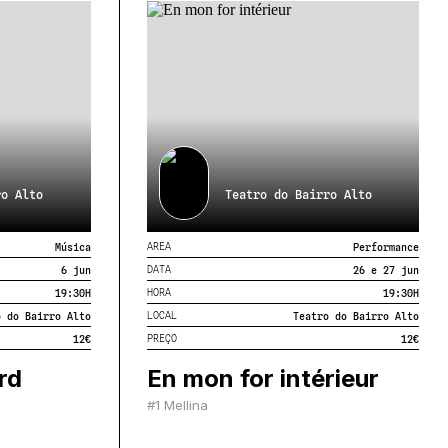
ro Alto
Teatro do Bairro Alto
AREA
Música
Performance
DATA
6 jun
26 e 27 jun
HORA
19:30
H
19:30
H
LOCAL
o do Bairro Alto
Teatro do Bairro Alto
PREÇO
12€
12€
rd
En mon for intérieur
#1 Mellina