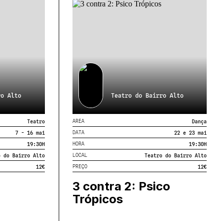
ro Alto
Teatro do Bairro Alto
AREA
Teatro
Dança
DATA
7 - 16 mai
22 e 23 mai
HORA
19:30
H
19:30
H
LOCAL
o do Bairro Alto
Teatro do Bairro Alto
PREÇO
12€
12€
3 contra 2: Psico
Trópicos