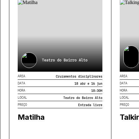
Teatro do Bairro Alto
AREA
AREA
Cruzamentos disciplinares
DATA
DATA
18 abr e 16 jun
HORA
HORA
18:30
H
LOCAL
LOCAL
Teatro do Bairro Alto
PREÇO
PREÇO
Entrada livre
Matilha
Talki