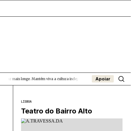
Apoiar
gar mais longe.
Mantém viva a cultura independente — apoia o Coffeepaste e aj
- App
apa
Coffeelabs Cursos curtos
SUBMETER EVENTOS
LISBOA
Teatro do Bairro Alto