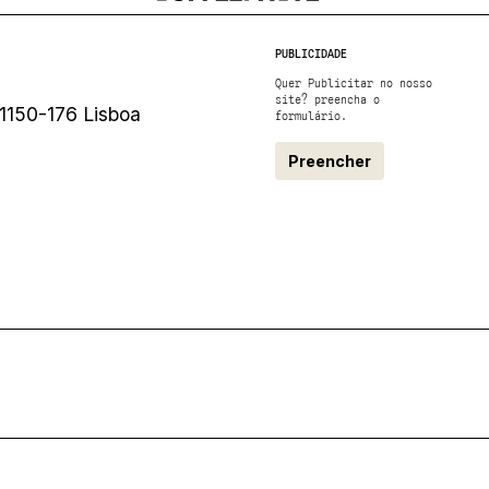
PUBLICIDADE
Quer Publicitar no nosso
site? preencha o
1150-176 Lisboa
formulário.
Preencher