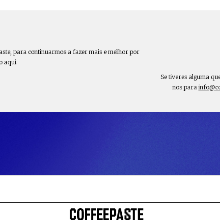
aste, para continuarmos a fazer mais e melhor por
o aqui.
Se tiveres alguma qu
nos para
info@c