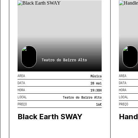
Teatro do Bairro Alto
AREA
AREA
Música
DATA
DATA
28 mai
HORA
HORA
19:30
H
LOCAL
LOCAL
Teatro do Bairro Alto
PREÇO
PREÇO
14€
Black Earth SWAY
Hand