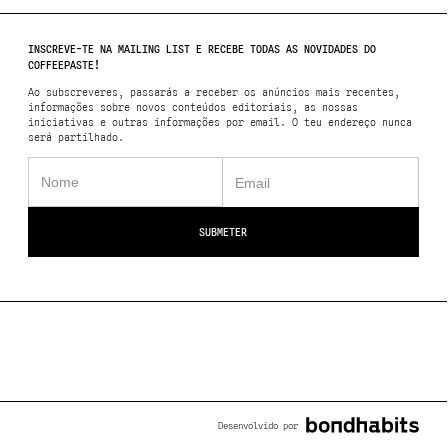
INSCREVE-TE NA MAILING LIST E RECEBE TODAS AS NOVIDADES DO
COFFEEPASTE!
Ao subscreveres, passarás a receber os anúncios mais recentes,
informações sobre novos conteúdos editoriais, as nossas
iniciativas e outras informações por email. O teu endereço nunca
será partilhado.
Desenvolvido por