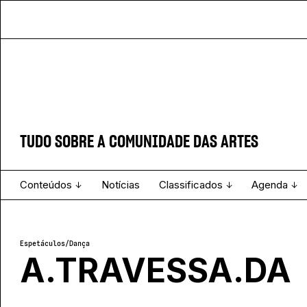
TUDO SOBRE A COMUNIDADE DAS ARTES
Conteúdos
Notícias
Classificados
Agenda
Projecto e Equipa
Estatuto Editorial
Ver todos
Ficha Técnica
Enviar
Espetáculo
Espetáculos
/
Dança
A.TRAVESSA.DA