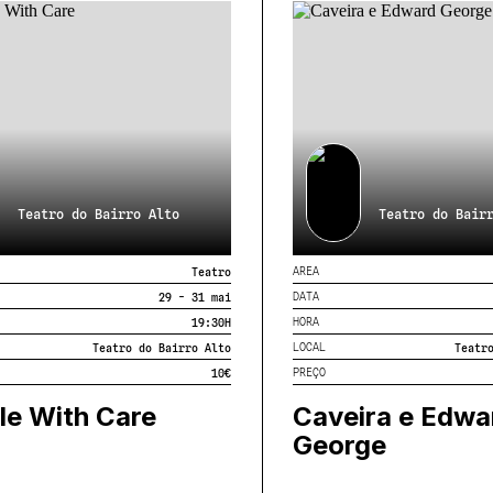
Teatro do Bairro Alto
Teatro do Bair
AREA
Teatro
DATA
29 - 31 mai
HORA
19:30
H
LOCAL
Teatro do Bairro Alto
Teatr
PREÇO
10€
le With Care
Caveira e Edwa
George