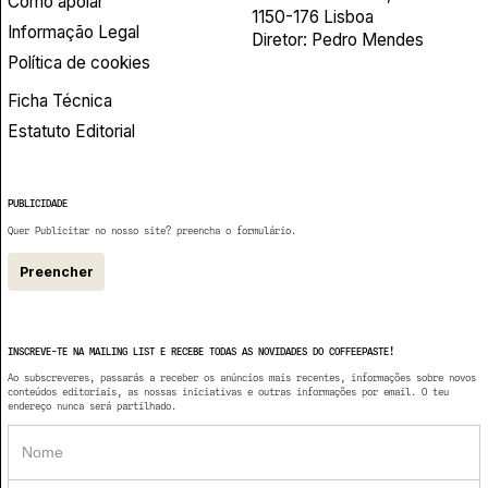
Como apoiar
1150-176 Lisboa
Informação Legal
Diretor: Pedro Mendes
Política de cookies
Ficha Técnica
Estatuto Editorial
PUBLICIDADE
Quer Publicitar no nosso site? preencha o formulário.
Preencher
INSCREVE-TE NA MAILING LIST E RECEBE TODAS AS NOVIDADES DO COFFEEPASTE!
Ao subscreveres, passarás a receber os anúncios mais recentes, informações sobre novos
conteúdos editoriais, as nossas iniciativas e outras informações por email. O teu
endereço nunca será partilhado.