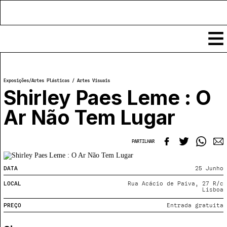
Conteúdos
Exposições
/
Artes Plásticas / Artes Visuais
Notícias
Shirley Paes Leme : O
Classificados
Ar Não Tem Lugar
Ver todos
Agenda
Enviar
Espetáculos
PARTILHAR
Crítica
Exposições
Eventos
COFFEELABS
DATA
25 Junho
Por Localidade
Workshops
LOCAL
Rua Acácio de Paiva, 27 R/c
Recursos
Lisboa
Locais
Cursos Curtos
Mapa
Links úteis
PREÇO
Entrada gratuita
Formadores
Sobre
Submeter Eventos
Publicações