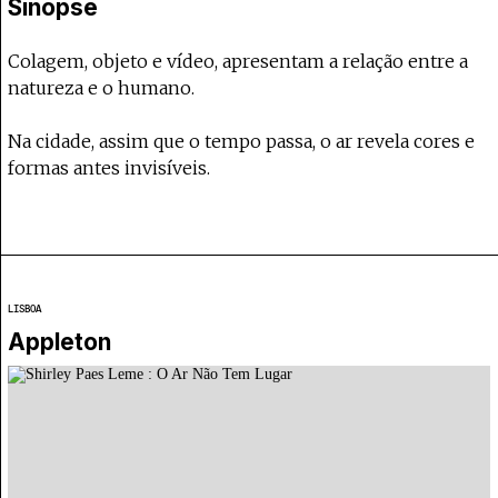
Projecto e Equipa
Sinopse
Apoiar
e — apoia o Coffeepaste e ajuda-nos a chegar mais longe.
Mantém viva a cultura independente 
Estatuto Editorial
Ficha Técnica
Colagem, objeto e vídeo, apresentam a relação entre a
Política de privacidade
natureza e o humano.
Contactar
Política de privacidade - App
Na cidade, assim que o tempo passa, o ar revela cores e
Coffeelabs Cursos curtos
formas antes invisíveis.
LISBOA
Appleton