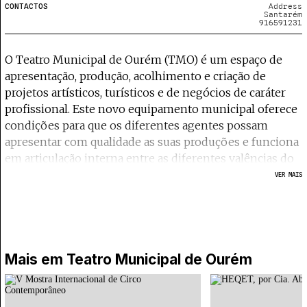
CONTACTOS
Address
Santarém
916591231
O Teatro Municipal de Ourém (TMO) é um espaço de
apresentação, produção, acolhimento e criação de
projetos artísticos, turísticos e de negócios de caráter
profissional. Este novo equipamento municipal oferece
condições para que os diferentes agentes possam
apresentar com qualidade as suas produções e funciona
em articulação interna entre as diferentes valências do
espaço e, externamente, em articulação com os demais
VER MAIS
espaços culturais de Ourém e da região centro,
consolidando a posição do concelho como uma
referência regional e nacional na área da cultura. O
Teatro Municipal de Ourém está equipado com um
Auditório de 441 lugares, uma sala de trabalho adequada
Mais em
Teatro Municipal de Ourém
para a realização de ensaios, aulas e ações de formação
ou cowork e um Bar/Cafetaria.