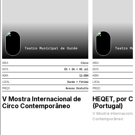
Teatro Municipal de Ourém
Teatro Mu
AREA
Circo
AREA
DATA
03 + 04 + 05 Jul
DATA
HORA
11:00
H
HORA
LOCAL
Ourém + Fátima
LOCAL
PREÇO
Acesso Gratuito
PREÇO
V Mostra Internacional de
HEQET, por Ci
Circo Contemporâneo
(Portugal)
V Mostra Internaciona
Contemporâneo