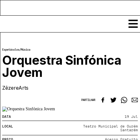
Conteúdos
Espetáculos
/
Música
Notícias
Orquestra Sinfónica
Classificados
Jovem
Ver todos
Agenda
Enviar
ZêzereArts
Espetáculos
Crítica
Exposições
PARTILHAR
Eventos
COFFEELABS
Por Localidade
Workshops
Recursos
DATA
19 Jul
Locais
Cursos Curtos
Mapa
Links úteis
LOCAL
Teatro Municipal de Ourém
Formadores
Sobre
Santarém
Submeter Eventos
Publicações
PREÇO
Acesso Gratuito