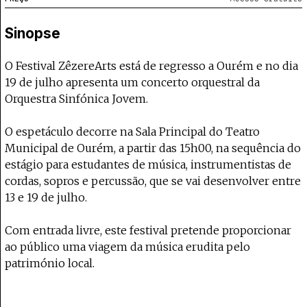
Projecto e Equipa
Apoiar
 apoia o Coffeepaste e ajuda-nos a chegar mais longe.
Mantém viva a cultura independente — ap
Estatuto Editorial
Sinopse
Ficha Técnica
Política de privacidade
O Festival ZêzereArts está de regresso a Ourém e no dia
Contactar
19 de julho apresenta um concerto orquestral da
Política de privacidade - App
Orquestra Sinfónica Jovem.
Coffeelabs Cursos curtos
O espetáculo decorre na Sala Principal do Teatro
Municipal de Ourém, a partir das 15h00, na sequência do
estágio para estudantes de música, instrumentistas de
cordas, sopros e percussão, que se vai desenvolver entre
13 e 19 de julho.
Com entrada livre, este festival pretende proporcionar
ao público uma viagem da música erudita pelo
património local.