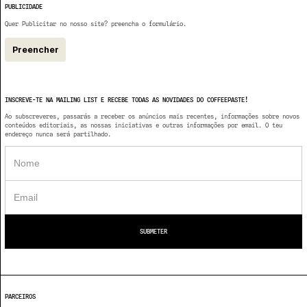
PUBLICIDADE
Quer Publicitar no nosso site? preencha o formulário.
Preencher
INSCREVE-TE NA MAILING LIST E RECEBE TODAS AS NOVIDADES DO COFFEEPASTE!
Ao subscreveres, passarás a receber os anúncios mais recentes, informações sobre novos
conteúdos editoriais, as nossas iniciativas e outras informações por email. O teu
endereço nunca será partilhado.
PARCEIROS