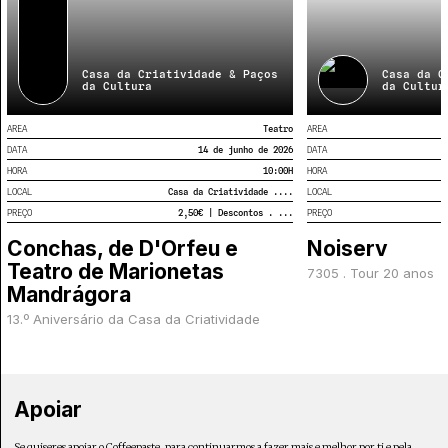
Casa da Criatividade & Paços
Casa da C
da Cultura
da Cultur
AREA
Teatro
AREA
DATA
14 de junho de 2026
DATA
HORA
10:00
H
HORA
LOCAL
Casa da Criatividade ....
LOCAL
PREÇO
2,50€ | Descontos . ...
PREÇO
Conchas, de D'Orfeu e
Noiserv
Teatro de Marionetas
7305 . Tour 20 anos
Mandrágora
13.º Aniversário da Casa da Criatividade
Apoiar
Se quiseres apoiar o Coffeepaste, para continuarmos a fazer mais e melhor por ti e pela