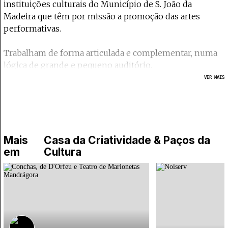
instituições culturais do Município de S. João da
Madeira que têm por missão a promoção das artes
performativas.
Trabalham de forma articulada e complementar, numa
lógica de grande e pequeno auditório.
VER MAIS
Inseridos na Política Cultural do Município, estes
equipamentos culturais pretendem reforçar o papel da
cultura na vida das comunidades, capacitando-as e
qualificando-as para consumos culturais exigentes e
desafiadores.
Mais
Casa da Criatividade & Paços da
em
Cultura
Uma programação cultural contínua e diversificada
espera por si ao longo de todo o ano. Porque esta é,
também, a sua Casa!