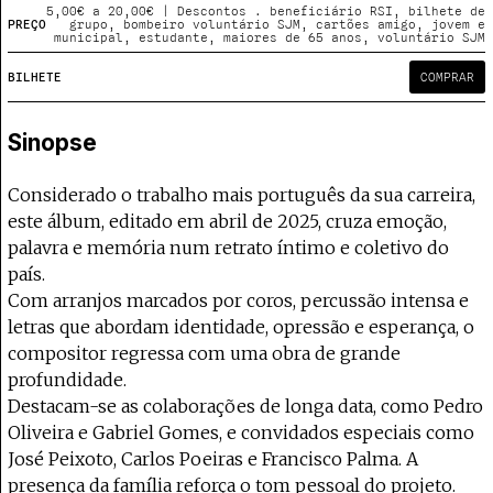
Projecto e Equipa
5,00€ a 20,00€ | Descontos . beneficiário RSI, bilhete de
Apoiar
oia o Coffeepaste e ajuda-nos a chegar mais longe.
Mantém viva a cultura independente — apoia
Estatuto Editorial
PREÇO
grupo, bombeiro voluntário SJM, cartões amigo, jovem e
municipal, estudante, maiores de 65 anos, voluntário SJM
Ficha Técnica
BILHETE
COMPRAR
Política de privacidade
Contactar
Política de privacidade - App
Sinopse
Coffeelabs Cursos curtos
Considerado o trabalho mais português da sua carreira,
este álbum, editado em abril de 2025, cruza emoção,
palavra e memória num retrato íntimo e coletivo do
país.
Com arranjos marcados por coros, percussão intensa e
letras que abordam identidade, opressão e esperança, o
compositor regressa com uma obra de grande
profundidade.
Destacam-se as colaborações de longa data, como Pedro
Oliveira e Gabriel Gomes, e convidados especiais como
José Peixoto, Carlos Poeiras e Francisco Palma. A
presença da família reforça o tom pessoal do projeto.