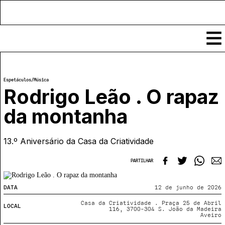
Conteúdos
Espetáculos
/
Música
Notícias
Rodrigo Leão . O rapaz
Classificados
da montanha
Ver todos
Agenda
Enviar
13.º Aniversário da Casa da Criatividade
Espetáculos
Crítica
Exposições
PARTILHAR
Eventos
COFFEELABS
Por Localidade
Workshops
Recursos
DATA
12 de junho de 2026
Locais
Cursos Curtos
Mapa
Links úteis
Casa da Criatividade . Praça 25 de Abril
LOCAL
Formadores
Sobre
116, 3700-304 S. João da Madeira
Submeter Eventos
Publicações
Aveiro